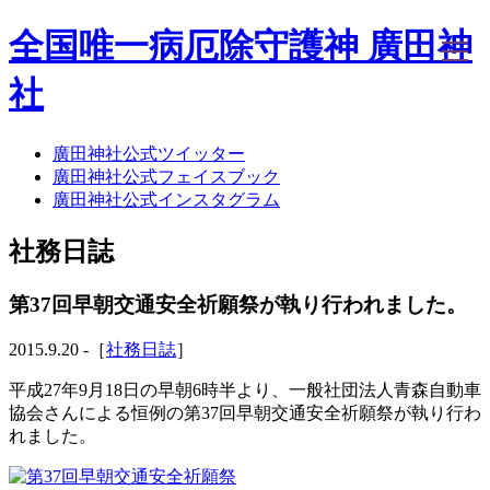
全国唯一病厄除守護神 廣田神
社
廣田神社公式ツイッター
ホーム
廣田神社公式フェイスブック
社務日誌
廣田神社公式インスタグラム
お知らせ
廣田神社について
社務日誌
年間祭事のご案内
洗心・ふれあい・体験
お願いごと
第37回早朝交通安全祈願祭が執り行われました。
神前結婚式
ご相談
2015.9.20 -［
社務日誌
］
採用情報
八甲田山神社
平成27年9月18日の早朝6時半より、一般社団法人青森自動車
海葬
協会さんによる恒例の第37回早朝交通安全祈願祭が執り行わ
古墳型合葬
れました。
水子葬
奉祝記念事業