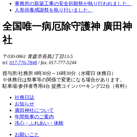
事務所の新築工事の安全祈願祭が執り行われました。
人形供養感謝祭を執り行いました。
全国唯一病厄除守護神 廣田神
社
〒030-0861 青森市長島2丁目13-5
tel.
017-776-7848
/ fax. 017-777-5244
授与所/社務所 8時30分～16時30分（水曜日 休務日）
※休務日は祭事等の関係で変更になる場合があります。
駐車場/参拝者専用4台 提携コインパーキング22台（有料）
社務日誌
お知らせ
廣田神社について
年間祭事のご案内
洗心・ふれあい・体験
お願いごと