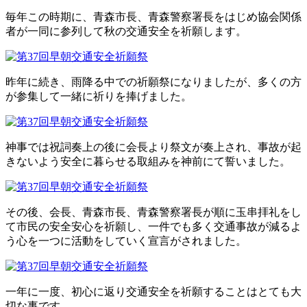
お問い合わせ
毎年この時期に、青森市長、青森警察署長をはじめ協会関係
者が一同に参列して秋の交通安全を祈願します。
昨年に続き、雨降る中での祈願祭になりましたが、多くの方
が参集して一緒に祈りを捧げました。
神事では祝詞奏上の後に会長より祭文が奏上され、事故が起
きないよう安全に暮らせる取組みを神前にて誓いました。
その後、会長、青森市長、青森警察署長が順に玉串拝礼をし
て市民の安全安心を祈願し、一件でも多く交通事故が減るよ
う心を一つに活動をしていく宣言がされました。
一年に一度、初心に返り交通安全を祈願することはとても大
切な事です。