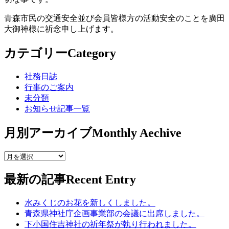
青森市民の交通安全並び会員皆様方の活動安全のことを廣田
大御神様に祈念申し上げます。
カテゴリー
Category
社務日誌
行事のご案内
未分類
お知らせ記事一覧
月別アーカイブ
Monthly Aechive
最新の記事
Recent Entry
水みくじのお花を新しくしました。
青森県神社庁企画事業部の会議に出席しました。
下小国住吉神社の祈年祭が執り行われました。