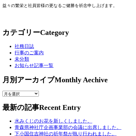
益々の繁栄と社員皆様の更なるご健勝を祈念申し上げます。
カテゴリー
Category
社務日誌
行事のご案内
未分類
お知らせ記事一覧
月別アーカイブ
Monthly Aechive
最新の記事
Recent Entry
水みくじのお花を新しくしました。
青森県神社庁企画事業部の会議に出席しました。
下小国住吉神社の祈年祭が執り行われました。