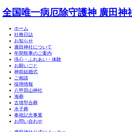
全国唯一病厄除守護神 廣田神
ホーム
社務日誌
お知らせ
廣田神社について
年間祭事のご案内
洗心・ふれあい・体験
お願いごと
神前結婚式
ご相談
採用情報
八甲田山神社
海葬
古墳型合葬
水子葬
奉祝記念事業
お問い合わせ