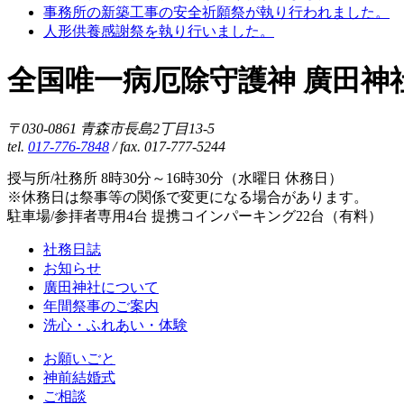
事務所の新築工事の安全祈願祭が執り行われました。
人形供養感謝祭を執り行いました。
全国唯一病厄除守護神 廣田神
〒030-0861 青森市長島2丁目13-5
tel.
017-776-7848
/ fax. 017-777-5244
授与所/社務所 8時30分～16時30分（水曜日 休務日）
※休務日は祭事等の関係で変更になる場合があります。
駐車場/参拝者専用4台 提携コインパーキング22台（有料）
社務日誌
お知らせ
廣田神社について
年間祭事のご案内
洗心・ふれあい・体験
お願いごと
神前結婚式
ご相談