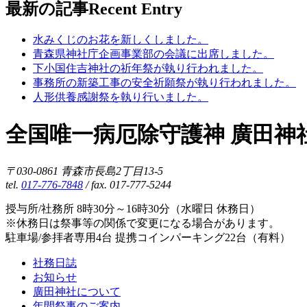
最新の記事
Recent Entry
水みくじのお花を新しくしました。
青森県神社庁企画事業部の会議に出席しました。
下小国住吉神社の祈年祭が執り行われました。
事務所の新築工事の安全祈願祭が執り行われました。
人形供養感謝祭を執り行いました。
全国唯一病厄除守護神 廣田神
〒030-0861 青森市長島2丁目13-5
tel.
017-776-7848
/ fax. 017-777-5244
授与所/社務所 8時30分～16時30分（水曜日 休務日）
※休務日は祭事等の関係で変更になる場合があります。
駐車場/参拝者専用4台 提携コインパーキング22台（有料）
社務日誌
お知らせ
廣田神社について
年間祭事のご案内