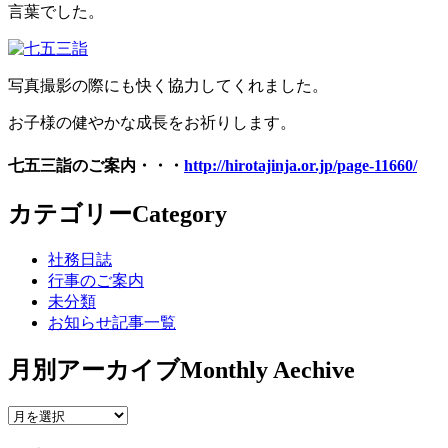
言葉でした。
写真撮影の際にも快く協力してくれました。
お子様の健やかな成長をお祈りします。
七五三詣のご案内・・・
http://hirotajinja.or.jp/page-11660/
カテゴリー
Category
社務日誌
行事のご案内
未分類
お知らせ記事一覧
月別アーカイブ
Monthly Aechive