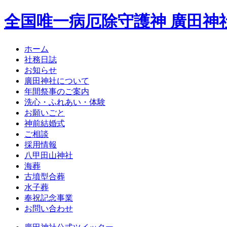
全国唯一病厄除守護神 廣田神
ホーム
社務日誌
お知らせ
廣田神社について
年間祭事のご案内
洗心・ふれあい・体験
お願いごと
神前結婚式
ご相談
採用情報
八甲田山神社
海葬
古墳型合葬
水子葬
奉祝記念事業
お問い合わせ