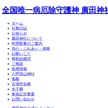
全国唯一病厄除守護神 廣田神
ホーム
社務日誌
お知らせ
廣田神社について
年間祭事のご案内
洗心・ふれあい・体験
お願いごと
神前結婚式
ご相談
採用情報
八甲田山神社
海葬
古墳型合葬
水子葬
奉祝記念事業
お問い合わせ