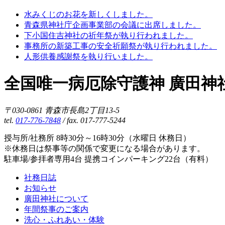
水みくじのお花を新しくしました。
青森県神社庁企画事業部の会議に出席しました。
下小国住吉神社の祈年祭が執り行われました。
事務所の新築工事の安全祈願祭が執り行われました。
人形供養感謝祭を執り行いました。
全国唯一病厄除守護神 廣田神
〒030-0861 青森市長島2丁目13-5
tel.
017-776-7848
/ fax. 017-777-5244
授与所/社務所 8時30分～16時30分（水曜日 休務日）
※休務日は祭事等の関係で変更になる場合があります。
駐車場/参拝者専用4台 提携コインパーキング22台（有料）
社務日誌
お知らせ
廣田神社について
年間祭事のご案内
洗心・ふれあい・体験