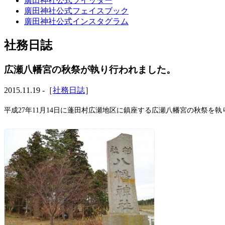
廣田神社公式ツイッター
廣田神社公式フェイスブック
廣田神社公式インスタグラム
社務日誌
広瀬八幡宮の秋祭が執り行われました。
2015.11.19 -［
社務日誌
］
平成27年11月14日に蓬田村広瀬地区に鎮座する広瀬八幡宮の秋祭を