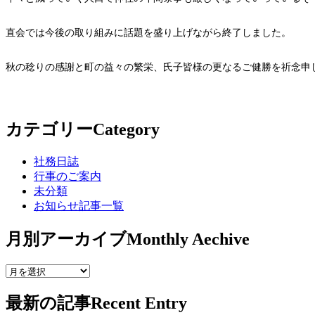
直会では今後の取り組みに話題を盛り上げながら終了しました。
秋の稔りの感謝と町の益々の繁栄、氏子皆様の更なるご健勝を祈念申
カテゴリー
Category
社務日誌
行事のご案内
未分類
お知らせ記事一覧
月別アーカイブ
Monthly Aechive
最新の記事
Recent Entry