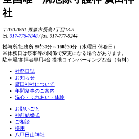
社
〒030-0861 青森市長島2丁目13-5
tel.
017-776-7848
/ fax. 017-777-5244
授与所/社務所 8時30分～16時30分（水曜日 休務日）
※休務日は祭事等の関係で変更になる場合があります。
駐車場/参拝者専用4台 提携コインパーキング22台（有料）
社務日誌
お知らせ
廣田神社について
年間祭事のご案内
洗心・ふれあい・体験
お願いごと
神前結婚式
ご相談
採用
八甲田山神社