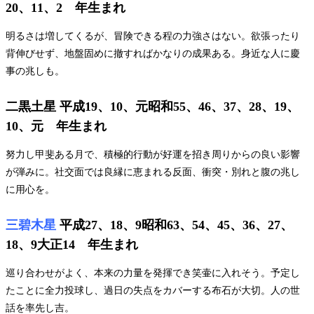
20、11、2 年生まれ
明るさは増してくるが、冒険できる程の力強さはない。欲張ったり
背伸びせず、地盤固めに撤すればかなりの成果ある。身近な人に慶
事の兆しも。
二黒土星
平成19、10、元昭和55、46、37、28、19、
10、元 年生まれ
努力し甲斐ある月で、積極的行動が好運を招き周りからの良い影響
が弾みに。社交面では良縁に恵まれる反面、衝突・別れと腹の兆し
に用心を。
三碧木星
平成27、18、9昭和63、54、45、36、27、
18、9大正14 年生まれ
巡り合わせがよく、本来の力量を発揮でき笑壷に入れそう。予定し
たことに全力投球し、過日の失点をカバーする布石が大切。人の世
話を率先し吉。