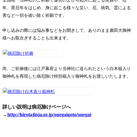
全国唯一当神社のご祈願で運勢のよからぬ月に起こる災難や、厄
年、星厄年をはじめ、身に起こる様々な災い、厄、病気、霊による
害など一切を祓い除く祈願です。
申し込みの際には悩み事などをお聞きして、ありのまま廣田大御神
様へお取次ぎすることも出来ます。
尚、ご祈祷後には江戸幕府より当神社に送られたという白木箱入り
御神札を再現した病厄除け特別箱入り御神札をお渡しいたします。
詳しい説明は病厄除けページへ
→
http://hirotajinja.or.jp/onegaigoto/onegai