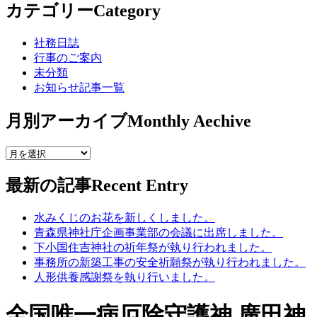
カテゴリー
Category
社務日誌
行事のご案内
未分類
お知らせ記事一覧
月別アーカイブ
Monthly Aechive
最新の記事
Recent Entry
水みくじのお花を新しくしました。
青森県神社庁企画事業部の会議に出席しました。
下小国住吉神社の祈年祭が執り行われました。
事務所の新築工事の安全祈願祭が執り行われました。
人形供養感謝祭を執り行いました。
全国唯一病厄除守護神 廣田神