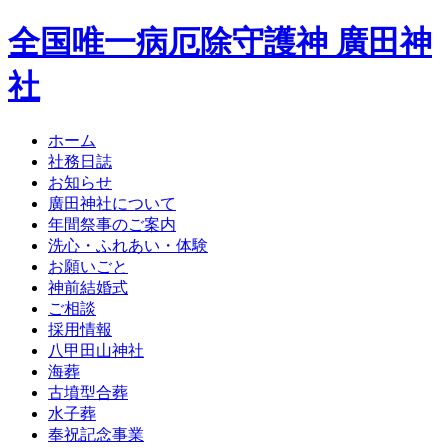
全国唯一病厄除守護神 廣田神
社
ホーム
社務日誌
お知らせ
廣田神社について
年間祭事のご案内
洗心・ふれあい・体験
お願いごと
神前結婚式
ご相談
採用情報
八甲田山神社
海葬
古墳型合葬
水子葬
奉祝記念事業