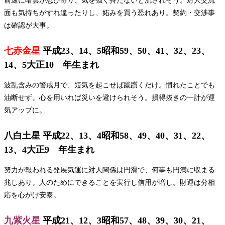
前途に暗雲が忍び寄り、気を強く持たないと流されそう。対人交流
面も気持ちがすれ違ったりし、妬みを買う恐れあり。契約・交渉事
は確認が大事。
七赤金星
平成23、14、5昭和59、50、41、32、23、
14、5大正10 年生まれ
波乱含みの警戒月で、短気を起こせば蹴躓くだけ。慣れたことでも
油断せず。心を用いれば災いを避けられそう。損得抜きの一計が運
気アップに。
八白土星 平成22、13、4昭和58、49、40、31、22、
13、4大正9 年生まれ
努力が報われる発展気運に対人関係は円滑で、何事も円満に収まる
兆しあり。人のためにできることを実行し信用が増し。財運は分相
応を心がけ安泰。
九紫火星
平成21、12、3昭和57、48、39、30、21、