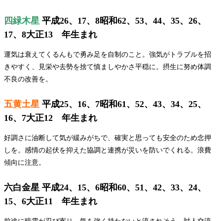
四緑木星
平成26、17、8昭和62、53、44、35、26、
17、8大正13 年生まれ
運気は衰えてくるんもで勇み足を自制のこと。強気がトラブルを招
きやすく、見栄や去勢を捨て慎ましやかさ平穏に。摂生に努め体調
不良の改善を。
五黄土星
平成25、16、7昭和61、52、43、34、25、
16、7大正12 年生まれ
好調さに油断して気が緩みがちで、確実と思っても安全のため念押
しを。感情の起伏を抑えた協調と連携が災いを防いでくれる。浪費
傾向に注意。
六白金星 平成24、15、6昭和60、51、42、33、24、
15、6大正11 年生まれ