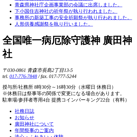
青森県神社庁企画事業部の会議に出席しました。
下小国住吉神社の祈年祭が執り行われました。
事務所の新築工事の安全祈願祭が執り行われました。
人形供養感謝祭を執り行いました。
全国唯一病厄除守護神 廣田神
社
〒030-0861 青森市長島2丁目13-5
tel.
017-776-7848
/ fax. 017-777-5244
授与所/社務所 8時30分～16時30分（水曜日 休務日）
※休務日は祭事等の関係で変更になる場合があります。
駐車場/参拝者専用4台 提携コインパーキング22台（有料）
社務日誌
お知らせ
廣田神社について
年間祭事のご案内
洗心・ふれあい・体験