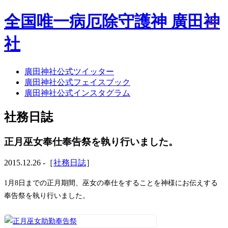
全国唯一病厄除守護神 廣田神
社
廣田神社公式ツイッター
ホーム
廣田神社公式フェイスブック
社務日誌
廣田神社公式インスタグラム
お知らせ
廣田神社について
社務日誌
年間祭事のご案内
洗心・ふれあい・体験
お願いごと
正月巫女奉仕奉告祭を執り行いました。
神前結婚式
ご相談
2015.12.26 -［
社務日誌
］
採用情報
八甲田山神社
1月8日までの正月期間、巫女の奉仕をすることを神様にお伝えする
海葬
奉告祭を執り行いました。
古墳型合葬
水子葬
奉祝記念事業