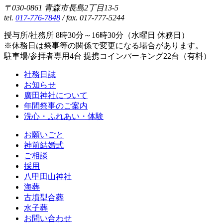
〒030-0861 青森市長島2丁目13-5
tel.
017-776-7848
/ fax. 017-777-5244
授与所/社務所 8時30分～16時30分（水曜日 休務日）
※休務日は祭事等の関係で変更になる場合があります。
駐車場/参拝者専用4台 提携コインパーキング22台（有料）
社務日誌
お知らせ
廣田神社について
年間祭事のご案内
洗心・ふれあい・体験
お願いごと
神前結婚式
ご相談
採用
八甲田山神社
海葬
古墳型合葬
水子葬
お問い合わせ