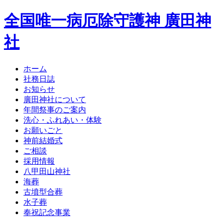
全国唯一病厄除守護神 廣田神
社
ホーム
社務日誌
お知らせ
廣田神社について
年間祭事のご案内
洗心・ふれあい・体験
お願いごと
神前結婚式
ご相談
採用情報
八甲田山神社
海葬
古墳型合葬
水子葬
奉祝記念事業