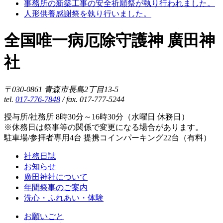
事務所の新築工事の安全祈願祭が執り行われました。
人形供養感謝祭を執り行いました。
全国唯一病厄除守護神 廣田神
社
〒030-0861 青森市長島2丁目13-5
tel.
017-776-7848
/ fax. 017-777-5244
授与所/社務所 8時30分～16時30分（水曜日 休務日）
※休務日は祭事等の関係で変更になる場合があります。
駐車場/参拝者専用4台 提携コインパーキング22台（有料）
社務日誌
お知らせ
廣田神社について
年間祭事のご案内
洗心・ふれあい・体験
お願いごと