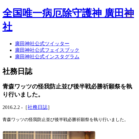
全国唯一病厄除守護神 廣田神
社
廣田神社公式ツイッター
ホーム
廣田神社公式フェイスブック
社務日誌
廣田神社公式インスタグラム
お知らせ
廣田神社について
社務日誌
年間祭事のご案内
洗心・ふれあい・体験
お願いごと
青森ワッツの怪我防止並び後半戦必勝祈願祭を執
神前結婚式
り行いました。
ご相談
採用情報
2016.2.2 -［
社務日誌
］
八甲田山神社
海葬
青森ワッツの怪我防止並び後半戦必勝祈願祭を執り行いました。
古墳型合葬
水子葬
奉祝記念事業