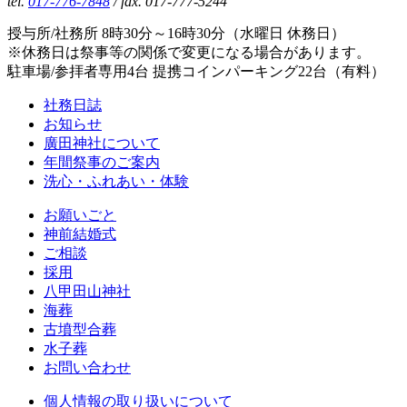
tel.
017-776-7848
/ fax. 017-777-5244
授与所/社務所 8時30分～16時30分（水曜日 休務日）
※休務日は祭事等の関係で変更になる場合があります。
駐車場/参拝者専用4台 提携コインパーキング22台（有料）
社務日誌
お知らせ
廣田神社について
年間祭事のご案内
洗心・ふれあい・体験
お願いごと
神前結婚式
ご相談
採用
八甲田山神社
海葬
古墳型合葬
水子葬
お問い合わせ
個人情報の取り扱いについて