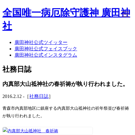
全国唯一病厄除守護神 廣田神
社
廣田神社公式ツイッター
ホーム
廣田神社公式フェイスブック
社務日誌
廣田神社公式インスタグラム
お知らせ
廣田神社について
社務日誌
年間祭事のご案内
洗心・ふれあい・体験
お願いごと
内真部大山祗神社の春祈祷が執り行われました。
神前結婚式
ご相談
2016.2.12 -［
社務日誌
］
採用情報
八甲田山神社
青森市内真部地区に鎮座する内真部大山祗神社の祈年祭並び春祈祷
海葬
が執り行われました。
古墳型合葬
水子葬
奉祝記念事業