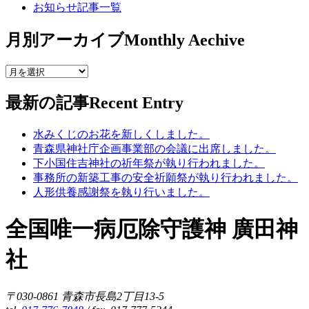
お知らせ記事一覧
月別アーカイブ
Monthly Aechive
最新の記事
Recent Entry
水みくじのお花を新しくしました。
青森県神社庁企画事業部の会議に出席しました。
下小国住吉神社の祈年祭が執り行われました。
事務所の新築工事の安全祈願祭が執り行われました。
人形供養感謝祭を執り行いました。
全国唯一病厄除守護神 廣田神
社
〒030-0861 青森市長島2丁目13-5