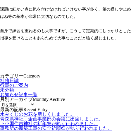
課題は細かい点に気を付けなければいけない字が多く、筆の返しや止め
はね等の基本が非常に大切なものでした。
自身で練習を重ねるのも大事ですが、こうして定期的にしっかりとした
指導を受けることもあらためて大事なことだと強く感じました。
カテゴリー
Category
社務日誌
行事のご案内
未分類
お知らせ記事一覧
月別アーカイブ
Monthly Aechive
最新の記事
Recent Entry
水みくじのお花を新しくしました。
青森県神社庁企画事業部の会議に出席しました。
下小国住吉神社の祈年祭が執り行われました。
事務所の新築工事の安全祈願祭が執り行われました。