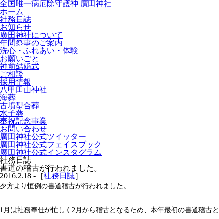
全国唯一病厄除守護神 廣田神社
ホーム
社務日誌
お知らせ
廣田神社について
年間祭事のご案内
洗心・ふれあい・体験
お願いごと
神前結婚式
ご相談
採用情報
八甲田山神社
海葬
古墳型合葬
水子葬
奉祝記念事業
お問い合わせ
廣田神社公式ツイッター
廣田神社公式フェイスブック
廣田神社公式インスタグラム
社務日誌
書道の稽古が行われました。
2016.2.18 -［
社務日誌
］
夕方より恒例の書道稽古が行われました。
1月は社務奉仕が忙しく2月から稽古となるため、本年最初の書道稽古と