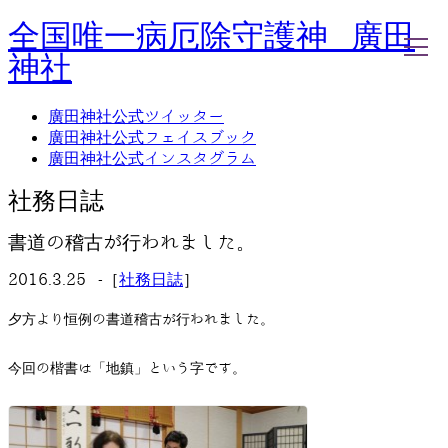
全国唯一病厄除守護神 廣田
神社
廣田神社公式ツイッター
廣田神社公式フェイスブック
ホーム
廣田神社公式インスタグラム
社務日誌
お知らせ
社務日誌
廣田神社について
年間祭事のご案内
書道の稽古が行われました。
洗心・ふれあい・体験
お願いごと
2016.3.25 -［
社務日誌
］
神前結婚式
ご相談
夕方より恒例の書道稽古が行われました。
採用情報
八甲田山神社
今回の楷書は「地鎮」という字です。
海葬
古墳型合葬
水子葬
奉祝記念事業