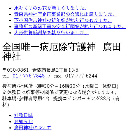
水みくじのお花を新しくしました。
青森県神社庁企画事業部の会議に出席しました。
下小国住吉神社の祈年祭が執り行われました。
事務所の新築工事の安全祈願祭が執り行われました。
人形供養感謝祭を執り行いました。
全国唯一病厄除守護神 廣田
神社
〒030-0861 青森市長島2丁目13-5
tel.
017-776-7848
/ fax. 017-777-5244
授与所/社務所 8時30分～16時30分（水曜日 休務日）
※休務日は祭事等の関係で変更になる場合があります。
駐車場/参拝者専用4台 提携コインパーキング22台（有
料）
社務日誌
お知らせ
廣田神社について