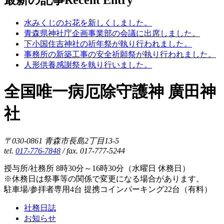
最新の記事
Recent Entry
水みくじのお花を新しくしました。
青森県神社庁企画事業部の会議に出席しました。
下小国住吉神社の祈年祭が執り行われました。
事務所の新築工事の安全祈願祭が執り行われました。
人形供養感謝祭を執り行いました。
全国唯一病厄除守護神 廣田神
社
〒030-0861 青森市長島2丁目13-5
tel.
017-776-7848
/ fax. 017-777-5244
授与所/社務所 8時30分～16時30分（水曜日 休務日）
※休務日は祭事等の関係で変更になる場合があります。
駐車場/参拝者専用4台 提携コインパーキング22台（有料）
社務日誌
お知らせ