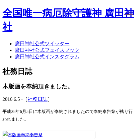
全国唯一病厄除守護神 廣田神
社
廣田神社公式ツイッター
ホーム
廣田神社公式フェイスブック
社務日誌
廣田神社公式インスタグラム
お知らせ
廣田神社について
社務日誌
年間祭事のご案内
洗心・ふれあい・体験
お願いごと
木版画を奉納頂きました。
神前結婚式
ご相談
2016.6.5 -［
社務日誌
］
採用情報
八甲田山神社
平成28年6月3日に木版画が奉納されましたので奉納奉告祭が執り行
海葬
われました。
古墳型合葬
水子葬
奉祝記念事業