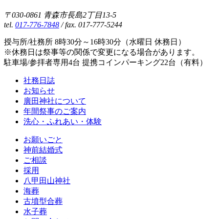
〒030-0861 青森市長島2丁目13-5
tel.
017-776-7848
/ fax. 017-777-5244
授与所/社務所 8時30分～16時30分（水曜日 休務日）
※休務日は祭事等の関係で変更になる場合があります。
駐車場/参拝者専用4台 提携コインパーキング22台（有料）
社務日誌
お知らせ
廣田神社について
年間祭事のご案内
洗心・ふれあい・体験
お願いごと
神前結婚式
ご相談
採用
八甲田山神社
海葬
古墳型合葬
水子葬