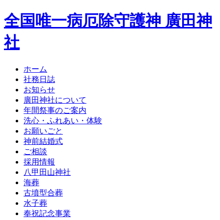
全国唯一病厄除守護神 廣田神
社
ホーム
社務日誌
お知らせ
廣田神社について
年間祭事のご案内
洗心・ふれあい・体験
お願いごと
神前結婚式
ご相談
採用情報
八甲田山神社
海葬
古墳型合葬
水子葬
奉祝記念事業