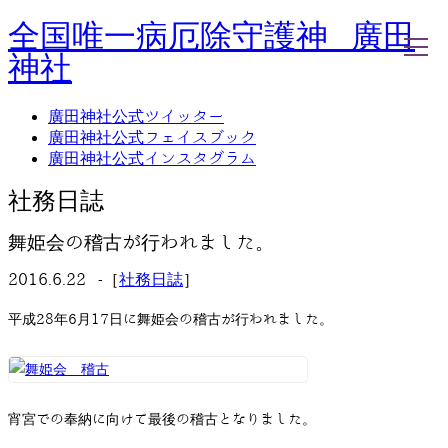
全国唯一病厄除守護神 廣田
神社
廣田神社公式ツイッター
廣田神社公式フェイスブック
ホーム
廣田神社公式インスタグラム
社務日誌
お知らせ
社務日誌
廣田神社について
年間祭事のご案内
舞姫会の稽古が行われました。
洗心・ふれあい・体験
お願いごと
2016.6.22 -［
社務日誌
］
神前結婚式
ご相談
平成28年6月17日に舞姫会の稽古が行われました。
採用情報
八甲田山神社
海葬
古墳型合葬
水子葬
宵宮での奉納に向けて最後の稽古となりました。
奉祝記念事業