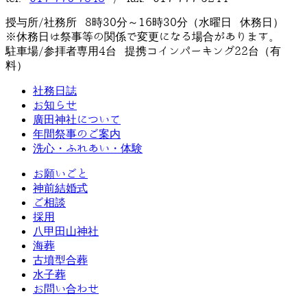
授与所/社務所 8時30分～16時30分（水曜日 休務日）
※休務日は祭事等の関係で変更になる場合があります。
駐車場/参拝者専用4台 提携コインパーキング22台（有
料）
社務日誌
お知らせ
廣田神社について
年間祭事のご案内
洗心・ふれあい・体験
お願いごと
神前結婚式
ご相談
採用
八甲田山神社
海葬
古墳型合葬
水子葬
お問い合わせ