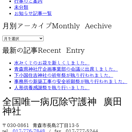
行事のご案内
未分類
お知らせ記事一覧
月別アーカイブ
Monthly Aechive
最新の記事
Recent Entry
水みくじのお花を新しくしました。
青森県神社庁企画事業部の会議に出席しました。
下小国住吉神社の祈年祭が執り行われました。
事務所の新築工事の安全祈願祭が執り行われました。
人形供養感謝祭を執り行いました。
全国唯一病厄除守護神 廣田
神社
〒030-0861 青森市長島2丁目13-5
tel.
017-776-7848
/ fax. 017-777-5244