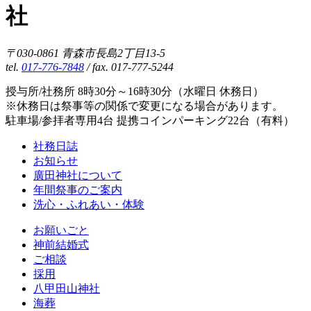
社
〒030-0861 青森市長島2丁目13-5
tel.
017-776-7848
/ fax. 017-777-5244
授与所/社務所 8時30分～16時30分（水曜日 休務日）
※休務日は祭事等の関係で変更になる場合があります。
駐車場/参拝者専用4台 提携コインパーキング22台（有料）
社務日誌
お知らせ
廣田神社について
年間祭事のご案内
洗心・ふれあい・体験
お願いごと
神前結婚式
ご相談
採用
八甲田山神社
海葬