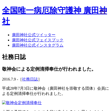
全国唯一病厄除守護神 廣田神
社
廣田神社公式ツイッター
ホーム
廣田神社公式フェイスブック
社務日誌
廣田神社公式インスタグラム
お知らせ
廣田神社について
社務日誌
年間祭事のご案内
洗心・ふれあい・体験
お願いごと
敬神会による定例清掃奉仕が行われました。
神前結婚式
ご相談
2016.7.9 -［
社務日誌
］
採用情報
八甲田山神社
平成28年7月3日に敬神会（廣田神社を崇敬する団体）会員に
海葬
よる定例清掃奉仕が行われました。
古墳型合葬
水子葬
奉祝記念事業