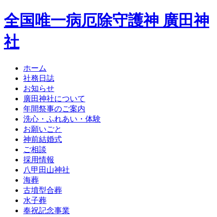
全国唯一病厄除守護神 廣田神
社
ホーム
社務日誌
お知らせ
廣田神社について
年間祭事のご案内
洗心・ふれあい・体験
お願いごと
神前結婚式
ご相談
採用情報
八甲田山神社
海葬
古墳型合葬
水子葬
奉祝記念事業