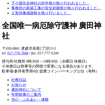
下小国住吉神社の祈年祭が執り行われました。
事務所の新築工事の安全祈願祭が執り行われました。
人形供養感謝祭を執り行いました。
全国唯一病厄除守護神 廣田神
社
〒030-0861 青森市長島2丁目13-5
tel.
017-776-7848
/ fax. 017-777-5244
授与所/社務所 8時30分～16時30分（水曜日 休務日）
※休務日は祭事等の関係で変更になる場合があります。
駐車場/参拝者専用4台 提携コインパーキング22台（有料）
社務日誌
お知らせ
廣田神社について
年間祭事のご案内
洗心・ふれあい・体験