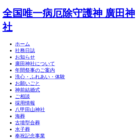
全国唯一病厄除守護神 廣田神
社
ホーム
社務日誌
お知らせ
廣田神社について
年間祭事のご案内
洗心・ふれあい・体験
お願いごと
神前結婚式
ご相談
採用情報
八甲田山神社
海葬
古墳型合葬
水子葬
奉祝記念事業