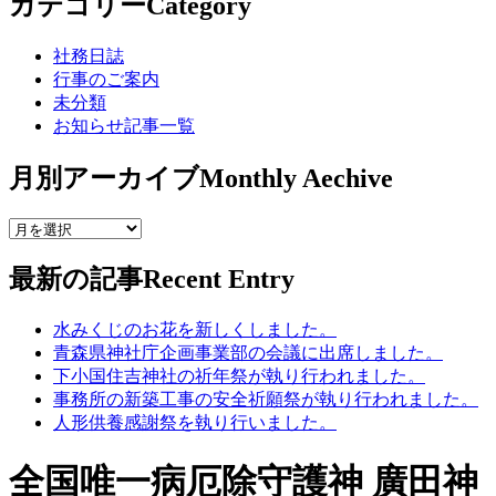
カテゴリー
Category
社務日誌
行事のご案内
未分類
お知らせ記事一覧
月別アーカイブ
Monthly Aechive
最新の記事
Recent Entry
水みくじのお花を新しくしました。
青森県神社庁企画事業部の会議に出席しました。
下小国住吉神社の祈年祭が執り行われました。
事務所の新築工事の安全祈願祭が執り行われました。
人形供養感謝祭を執り行いました。
全国唯一病厄除守護神 廣田神