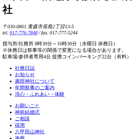
社
〒030-0861 青森市長島2丁目13-5
tel.
017-776-7848
/ fax. 017-777-5244
授与所/社務所 8時30分～16時30分（水曜日 休務日）
※休務日は祭事等の関係で変更になる場合があります。
駐車場/参拝者専用4台 提携コインパーキング22台（有料）
社務日誌
お知らせ
廣田神社について
年間祭事のご案内
洗心・ふれあい・体験
お願いごと
神前結婚式
ご相談
採用
八甲田山神社
海葬