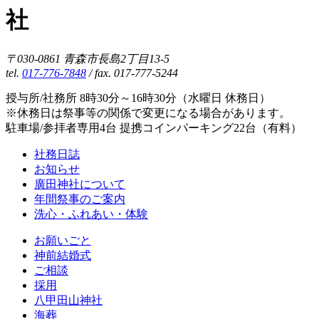
社
〒030-0861 青森市長島2丁目13-5
tel.
017-776-7848
/ fax. 017-777-5244
授与所/社務所 8時30分～16時30分（水曜日 休務日）
※休務日は祭事等の関係で変更になる場合があります。
駐車場/参拝者専用4台 提携コインパーキング22台（有料）
社務日誌
お知らせ
廣田神社について
年間祭事のご案内
洗心・ふれあい・体験
お願いごと
神前結婚式
ご相談
採用
八甲田山神社
海葬