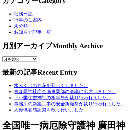
カテゴリー
Category
社務日誌
行事のご案内
未分類
お知らせ記事一覧
月別アーカイブ
Monthly Aechive
最新の記事
Recent Entry
水みくじのお花を新しくしました。
青森県神社庁企画事業部の会議に出席しました。
下小国住吉神社の祈年祭が執り行われました。
事務所の新築工事の安全祈願祭が執り行われました。
人形供養感謝祭を執り行いました。
全国唯一病厄除守護神 廣田神