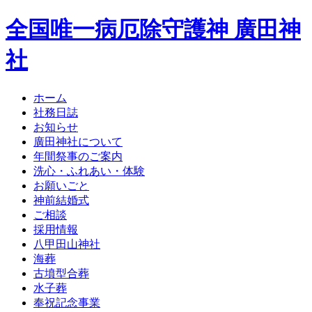
全国唯一病厄除守護神 廣田神
社
ホーム
社務日誌
お知らせ
廣田神社について
年間祭事のご案内
洗心・ふれあい・体験
お願いごと
神前結婚式
ご相談
採用情報
八甲田山神社
海葬
古墳型合葬
水子葬
奉祝記念事業