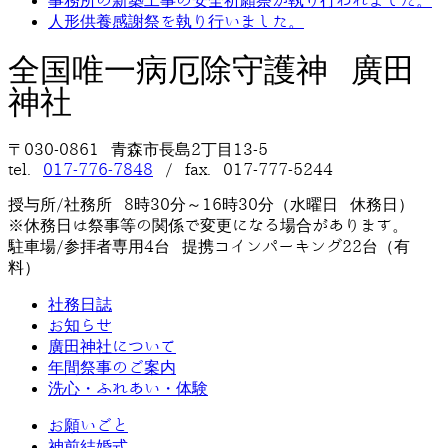
事務所の新築工事の安全祈願祭が執り行われました。
人形供養感謝祭を執り行いました。
全国唯一病厄除守護神 廣田
神社
〒030-0861 青森市長島2丁目13-5
tel.
017-776-7848
/ fax. 017-777-5244
授与所/社務所 8時30分～16時30分（水曜日 休務日）
※休務日は祭事等の関係で変更になる場合があります。
駐車場/参拝者専用4台 提携コインパーキング22台（有
料）
社務日誌
お知らせ
廣田神社について
年間祭事のご案内
洗心・ふれあい・体験
お願いごと
神前結婚式