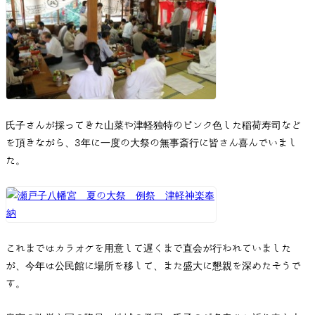
氏子さんが採ってきた山菜や津軽独特のピンク色した稲荷寿司など
を頂きながら、3年に一度の大祭の無事斎行に皆さん喜んでいまし
た。
これまではカラオケを用意して遅くまで直会が行われていました
が、今年は公民館に場所を移して、また盛大に懇親を深めたそうで
す。