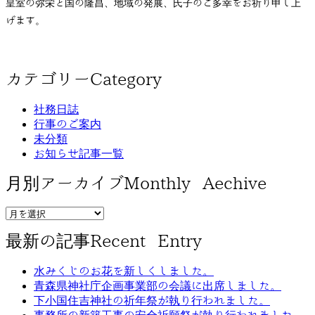
皇室の弥栄と国の隆昌、地域の発展、氏子のご多幸をお祈り申し上
げます。
カテゴリー
Category
社務日誌
行事のご案内
未分類
お知らせ記事一覧
月別アーカイブ
Monthly Aechive
最新の記事
Recent Entry
水みくじのお花を新しくしました。
青森県神社庁企画事業部の会議に出席しました。
下小国住吉神社の祈年祭が執り行われました。