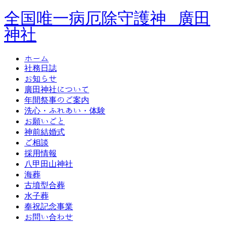
全国唯一病厄除守護神 廣田
神社
ホーム
社務日誌
お知らせ
廣田神社について
年間祭事のご案内
洗心・ふれあい・体験
お願いごと
神前結婚式
ご相談
採用情報
八甲田山神社
海葬
古墳型合葬
水子葬
奉祝記念事業
お問い合わせ