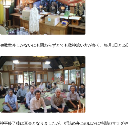
40数世帯しかないにも関わらずとても敬神篤い方が多く、毎月1日と1
神事終了後は直会となりましたが、折詰め弁当のほかに特製のサラダや