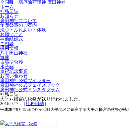
全国唯一病厄除守護神 廣田神社
ホーム
社務日誌
お知らせ
廣田神社について
年間祭事のご案内
洗心・ふれあい・体験
お願いごと
神前結婚式
ご相談
採用情報
八甲田山神社
海葬
古墳型合葬
水子葬
奉祝記念事業
お問い合わせ
廣田神社公式ツイッター
廣田神社公式フェイスブック
廣田神社公式インスタグラム
社務日誌
大平八幡宮の秋祭が執り行われました。
2016.9.17 -［
社務日誌
］
平成28年9月15日に外ヶ浜町大平地区に鎮座する大平八幡宮の秋祭が執