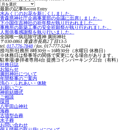
最新の記事
Recent Entry
水みくじのお花を新しくしました。
青森県神社庁企画事業部の会議に出席しました。
下小国住吉神社の祈年祭が執り行われました。
事務所の新築工事の安全祈願祭が執り行われました。
人形供養感謝祭を執り行いました。
全国唯一病厄除守護神 廣田神社
〒030-0861 青森市長島2丁目13-5
tel.
017-776-7848
/ fax. 017-777-5244
授与所/社務所 8時30分～16時30分（水曜日 休務日）
※休務日は祭事等の関係で変更になる場合があります。
駐車場/参拝者専用4台 提携コインパーキング22台（有料）
社務日誌
お知らせ
廣田神社について
年間祭事のご案内
洗心・ふれあい・体験
お願いごと
神前結婚式
ご相談
採用
八甲田山神社
海葬
古墳型合葬
水子葬
お問い合わせ
個人情報の取り扱いについて