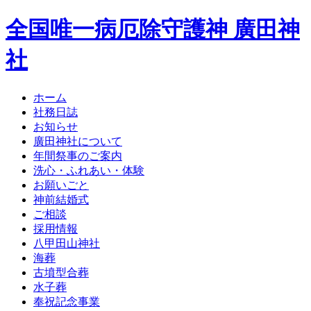
全国唯一病厄除守護神 廣田神
社
ホーム
社務日誌
お知らせ
廣田神社について
年間祭事のご案内
洗心・ふれあい・体験
お願いごと
神前結婚式
ご相談
採用情報
八甲田山神社
海葬
古墳型合葬
水子葬
奉祝記念事業