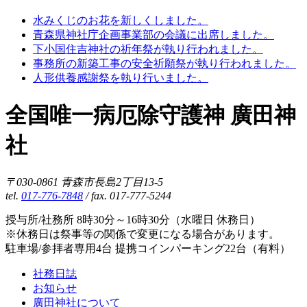
水みくじのお花を新しくしました。
青森県神社庁企画事業部の会議に出席しました。
下小国住吉神社の祈年祭が執り行われました。
事務所の新築工事の安全祈願祭が執り行われました。
人形供養感謝祭を執り行いました。
全国唯一病厄除守護神 廣田神
社
〒030-0861 青森市長島2丁目13-5
tel.
017-776-7848
/ fax. 017-777-5244
授与所/社務所 8時30分～16時30分（水曜日 休務日）
※休務日は祭事等の関係で変更になる場合があります。
駐車場/参拝者専用4台 提携コインパーキング22台（有料）
社務日誌
お知らせ
廣田神社について