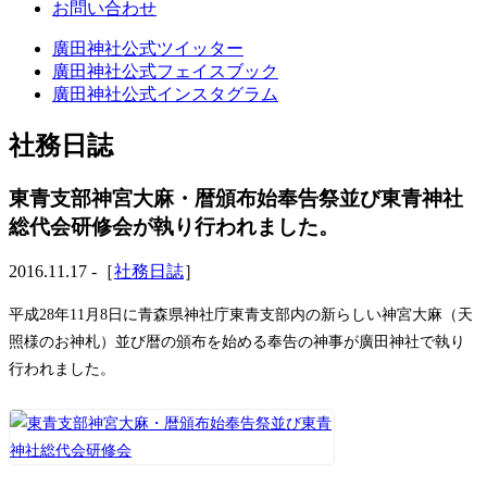
お問い合わせ
廣田神社公式ツイッター
廣田神社公式フェイスブック
廣田神社公式インスタグラム
社務日誌
東青支部神宮大麻・暦頒布始奉告祭並び東青神社
総代会研修会が執り行われました。
2016.11.17 -［
社務日誌
］
平成28年11月8日に青森県神社庁東青支部内の新らしい神宮大麻（天
照様のお神札）並び暦の頒布を始める奉告の神事が廣田神社で執り
行われました。