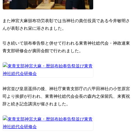
また神宮大麻頒布功労表彰では当神社の責任役員である今井敏明さ
んが表彰され栄に浴されました。
引き続いて頒布奉告祭と併せて行われる東青神社総代会・神政連東
青支部研修会が廣田会館で行われました。
神宮並び皇居遥拝の後、神社庁東青支部庁の八甲田神社の小笠原宮
司より挨拶が行われ、東青神社総代会会長の森内之保留氏、来賓祝
辞と続き記念講演が催されました。