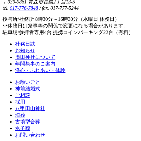
〒030-0861 青森市長島2丁目13-5
tel.
017-776-7848
/ fax. 017-777-5244
授与所/社務所 8時30分～16時30分（水曜日 休務日）
※休務日は祭事等の関係で変更になる場合があります。
駐車場/参拝者専用4台 提携コインパーキング22台（有料）
社務日誌
お知らせ
廣田神社について
年間祭事のご案内
洗心・ふれあい・体験
お願いごと
神前結婚式
ご相談
採用
八甲田山神社
海葬
古墳型合葬
水子葬
お問い合わせ