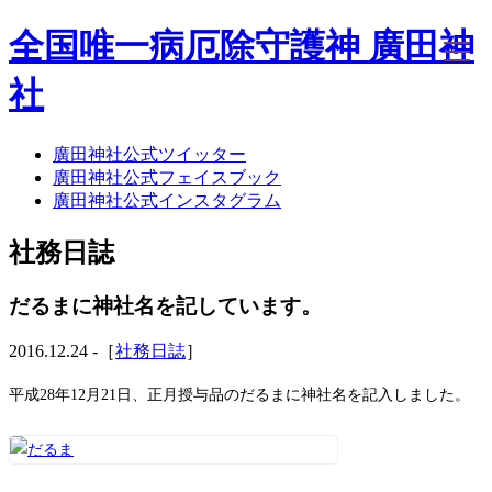
全国唯一病厄除守護神 廣田神
社
廣田神社公式ツイッター
ホーム
廣田神社公式フェイスブック
社務日誌
廣田神社公式インスタグラム
お知らせ
廣田神社について
社務日誌
年間祭事のご案内
洗心・ふれあい・体験
お願いごと
だるまに神社名を記しています。
神前結婚式
ご相談
2016.12.24 -［
社務日誌
］
採用情報
八甲田山神社
平成28年12月21日、正月授与品のだるまに神社名を記入しました。
海葬
古墳型合葬
水子葬
奉祝記念事業