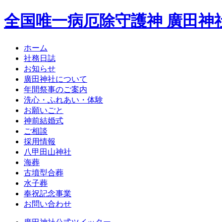
全国唯一病厄除守護神 廣田神
ホーム
社務日誌
お知らせ
廣田神社について
年間祭事のご案内
洗心・ふれあい・体験
お願いごと
神前結婚式
ご相談
採用情報
八甲田山神社
海葬
古墳型合葬
水子葬
奉祝記念事業
お問い合わせ