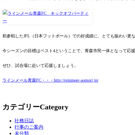
初参戦したJFL（日本フットボール）での好成績に、とても賑わい更
今シーズンの目標はベスト4ということで、青森市民一体となって応
ぜひ、試合場に赴いて応援しましょう。
ラインメール青森FC・・・http://reinmeer-aomori.jp/
カテゴリー
Category
社務日誌
行事のご案内
未分類