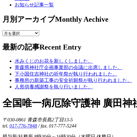
お知らせ記事一覧
月別アーカイブ
Monthly Aechive
最新の記事
Recent Entry
水みくじのお花を新しくしました。
青森県神社庁企画事業部の会議に出席しました。
下小国住吉神社の祈年祭が執り行われました。
事務所の新築工事の安全祈願祭が執り行われました。
人形供養感謝祭を執り行いました。
全国唯一病厄除守護神 廣田神
〒030-0861 青森市長島2丁目13-5
tel.
017-776-7848
/ fax. 017-777-5244
授与所/社務所 8時30分～16時30分（水曜日 休務日）