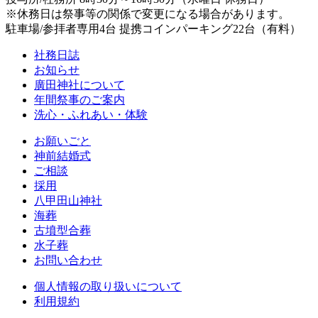
※休務日は祭事等の関係で変更になる場合があります。
駐車場/参拝者専用4台 提携コインパーキング22台（有料）
社務日誌
お知らせ
廣田神社について
年間祭事のご案内
洗心・ふれあい・体験
お願いごと
神前結婚式
ご相談
採用
八甲田山神社
海葬
古墳型合葬
水子葬
お問い合わせ
個人情報の取り扱いについて
利用規約