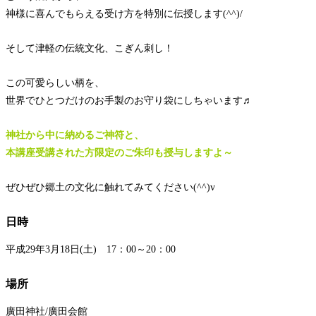
神様に喜んでもらえる受け方を特別に伝授します(^^)
/
そして津軽の伝統文化、こぎん刺し！
この可愛らしい柄を、
世界でひとつだけのお手製のお守り袋にしちゃいます♬
神社から中に納めるご神符と、
本講座受講された方限定のご朱印も授与しますよ～
ぜひぜひ郷土の文化に触れてみてください(^^)v
日時
平成29年3
月18
日(土
) 17：00～20：00
場所
廣田神社/廣田会館