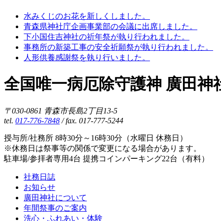
水みくじのお花を新しくしました。
青森県神社庁企画事業部の会議に出席しました。
下小国住吉神社の祈年祭が執り行われました。
事務所の新築工事の安全祈願祭が執り行われました。
人形供養感謝祭を執り行いました。
全国唯一病厄除守護神 廣田神
〒030-0861 青森市長島2丁目13-5
tel.
017-776-7848
/ fax. 017-777-5244
授与所/社務所 8時30分～16時30分（水曜日 休務日）
※休務日は祭事等の関係で変更になる場合があります。
駐車場/参拝者専用4台 提携コインパーキング22台（有料）
社務日誌
お知らせ
廣田神社について
年間祭事のご案内
洗心・ふれあい・体験