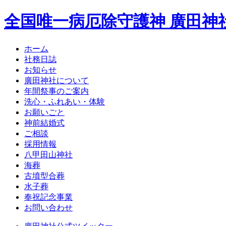
全国唯一病厄除守護神 廣田神
ホーム
社務日誌
お知らせ
廣田神社について
年間祭事のご案内
洗心・ふれあい・体験
お願いごと
神前結婚式
ご相談
採用情報
八甲田山神社
海葬
古墳型合葬
水子葬
奉祝記念事業
お問い合わせ