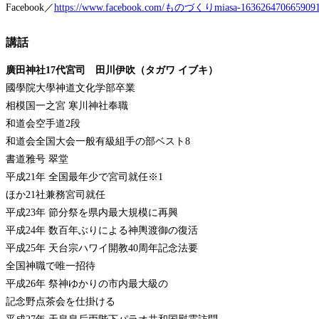
Facebook／
https://www.facebook.com/ものづくりmiasa-1636264706659091
講話
廣田神社17代宮司 田川伊吹（タガワ イブキ）
國學院大學神道文化学部卒業
相模国一之宮 寒川神社奉職
和道会空手道2段
和道会全国大会一般有級組手の部ベスト8
書道雅号 翠堂
平成21年 全国最年少で宮司就任※1
ほか21社兼務宮司就任
平成23年 節分祭を県内最大規模に再興
平成24年 数百年ぶりによる神輿渡御の復活
平成25年 天台宗ハワイ開教40周年記念法要
全国神職で唯一招待
平成26年 祭神ゆかりの市内最大級の
記念野点茶会を仕掛ける