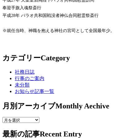
平成27年 天皇皇后両陛下パラオ共和国慰霊訪問
奉迎手旗入魂祭斎行
平成28年 パラオ共和国戦没者神仏合同慰霊祭斎行
※就任当時、神職を抱える神社の宮司として全国最年少。
カテゴリー
Category
社務日誌
行事のご案内
未分類
お知らせ記事一覧
月別アーカイブ
Monthly Aechive
最新の記事
Recent Entry