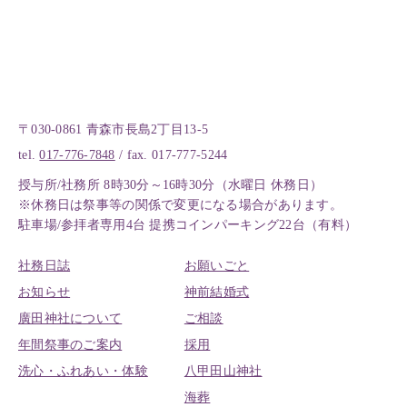
〒030-0861 青森市長島2丁目13-5
tel.
017-776-7848
/ fax. 017-777-5244
授与所/社務所 8時30分～16時30分（水曜日 休務日）
※休務日は祭事等の関係で変更になる場合があります。
駐車場/参拝者専用4台 提携コインパーキング22台（有料）
社務日誌
お願いごと
お知らせ
神前結婚式
廣田神社について
ご相談
年間祭事のご案内
採用
洗心・ふれあい・体験
八甲田山神社
海葬