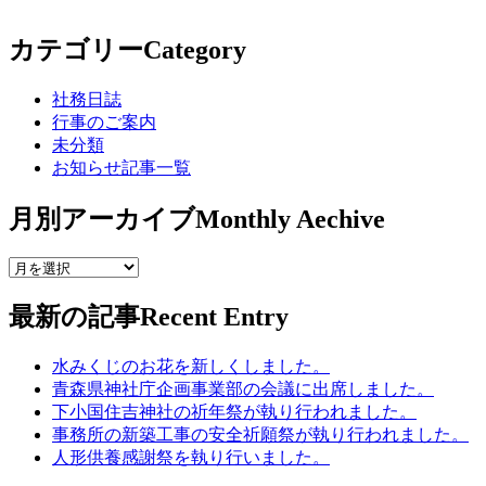
カテゴリー
Category
社務日誌
行事のご案内
未分類
お知らせ記事一覧
月別アーカイブ
Monthly Aechive
最新の記事
Recent Entry
水みくじのお花を新しくしました。
青森県神社庁企画事業部の会議に出席しました。
下小国住吉神社の祈年祭が執り行われました。
事務所の新築工事の安全祈願祭が執り行われました。
人形供養感謝祭を執り行いました。