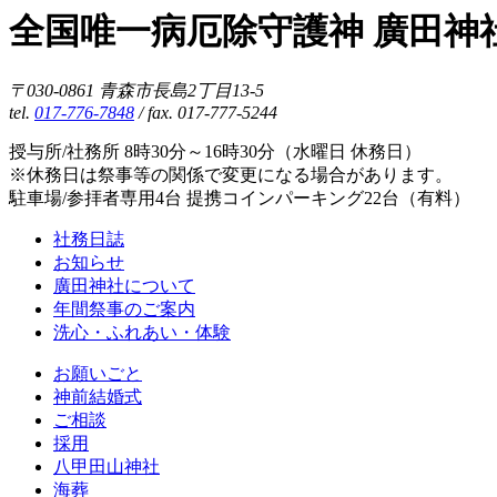
全国唯一病厄除守護神 廣田神
〒030-0861 青森市長島2丁目13-5
tel.
017-776-7848
/ fax. 017-777-5244
授与所/社務所 8時30分～16時30分（水曜日 休務日）
※休務日は祭事等の関係で変更になる場合があります。
駐車場/参拝者専用4台 提携コインパーキング22台（有料）
社務日誌
お知らせ
廣田神社について
年間祭事のご案内
洗心・ふれあい・体験
お願いごと
神前結婚式
ご相談
採用
八甲田山神社
海葬