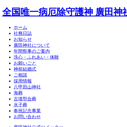
全国唯一病厄除守護神 廣田神
ホーム
社務日誌
お知らせ
廣田神社について
年間祭事のご案内
洗心・ふれあい・体験
お願いごと
神前結婚式
ご相談
採用情報
八甲田山神社
海葬
古墳型合葬
水子葬
奉祝記念事業
お問い合わせ