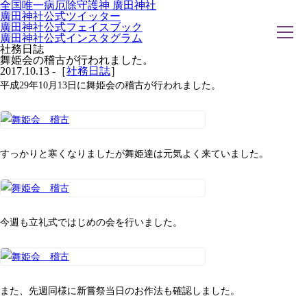
全国唯一病厄除守護神 廣田神社
廣田神社公式ツイッター
廣田神社公式フェイスブック
廣田神社公式インスタグラム
社務日誌
舞姫会の稽古が行われました。
2017.10.13 -［
社務日誌
］
平成29年10月13日に舞姫会の稽古が行われました。
ホーム
社務日誌
お知らせ
廣田神社について
年間祭事のご案内
洗心・ふれあい・体験
お願いごと
すっかりと寒くなりましたが舞姫達は元気よく来ていました。
神前結婚式
ご相談
採用情報
八甲田山神社
海葬
古墳型合葬
今週も立礼式ではじめの会を行いました。
水子葬
奉祝記念事業
お問い合わせ
また、先週同様に新嘗祭当日のお作法も確認しました。