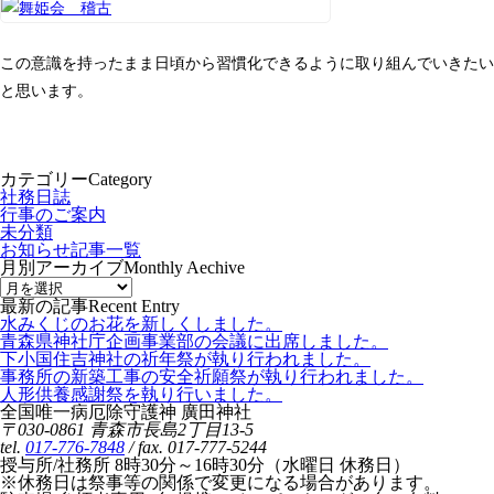
この意識を持ったまま日頃から習慣化できるように取り組んでいきたい
と思います。
カテゴリー
Category
社務日誌
行事のご案内
未分類
お知らせ記事一覧
月別アーカイブ
Monthly Aechive
最新の記事
Recent Entry
水みくじのお花を新しくしました。
青森県神社庁企画事業部の会議に出席しました。
下小国住吉神社の祈年祭が執り行われました。
事務所の新築工事の安全祈願祭が執り行われました。
人形供養感謝祭を執り行いました。
全国唯一病厄除守護神 廣田神社
〒030-0861 青森市長島2丁目13-5
tel.
017-776-7848
/ fax. 017-777-5244
授与所/社務所 8時30分～16時30分（水曜日 休務日）
※休務日は祭事等の関係で変更になる場合があります。