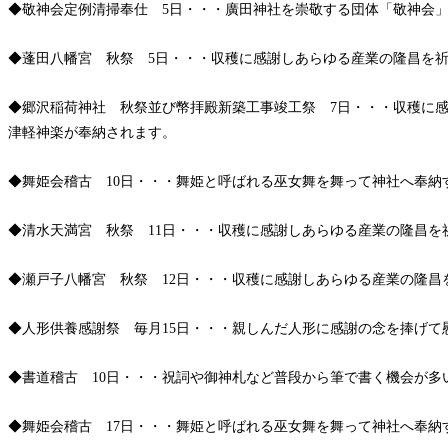
◆敬神会定例清掃奉仕 5日・・・廣田神社を崇敬する団体「敬神会
◆蓬田八幡宮 秋祭 5日・・・収穫に感謝しあらゆる産業の隆昌を
◆郷沢稲荷神社 秋祭並び幣拝殿新築工事竣工祭 7日・・・収穫に
津軽神楽が奉納されます。
◆舞姫会稽古 10日・・・舞姫と呼ばれる巫女舞を舞って神社へ奉納
◆清水天満宮 秋祭 11日・・・収穫に感謝しあらゆる産業の隆昌
◆瀬戸子八幡宮 秋祭 12日・・・収穫に感謝しあらゆる産業の隆
◆人形供養感謝祭 毎月15日・・・親しんだ人形に感謝の念を捧げて
◆書道稽古 10日・・・祝詞や御神札など普段から筆で書く機会が多
◆舞姫会稽古 17日・・・舞姫と呼ばれる巫女舞を舞って神社へ奉納