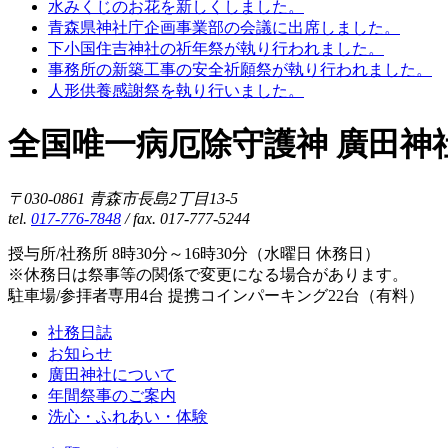
水みくじのお花を新しくしました。
青森県神社庁企画事業部の会議に出席しました。
下小国住吉神社の祈年祭が執り行われました。
事務所の新築工事の安全祈願祭が執り行われました。
人形供養感謝祭を執り行いました。
全国唯一病厄除守護神 廣田神
〒030-0861 青森市長島2丁目13-5
tel.
017-776-7848
/ fax. 017-777-5244
授与所/社務所 8時30分～16時30分（水曜日 休務日）
※休務日は祭事等の関係で変更になる場合があります。
駐車場/参拝者専用4台 提携コインパーキング22台（有料）
社務日誌
お知らせ
廣田神社について
年間祭事のご案内
洗心・ふれあい・体験