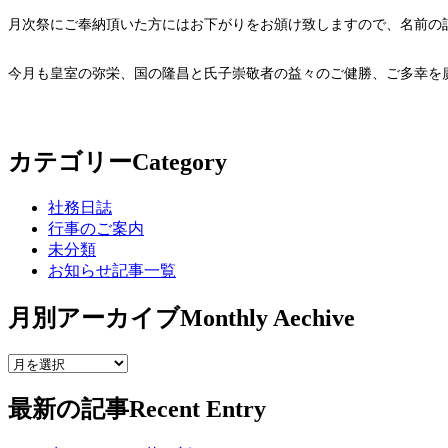
月次祭にご奉納頂いた方にはお下がりをお頒け致しますので、名前の
今月も皇室の弥栄、国の隆昌と氏子崇敬者の益々のご健勝、ご多幸を
カテゴリー
Category
社務日誌
行事のご案内
未分類
お知らせ記事一覧
月別アーカイブ
Monthly Aechive
最新の記事
Recent Entry