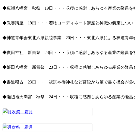
◆広瀬八幡宮 秋祭 19日・・・収穫に感謝しあらゆる産業の隆昌
◆教養講座 19日・・・着物コーディネート講座と神職の装束につい
◆神道青年会東北六県親睦事業 20日・・・東北六県による神道青年
◆廣田神社 新嘗祭 23日・・・収穫に感謝しあらゆる産業の隆昌
◆蟹田八幡宮 新嘗祭 23日・・・収穫に感謝しあらゆる産業の隆昌
◆書道稽古 23日・・・祝詞や御神札など普段から筆で書く機会が多
◆瀬辺地天満宮 秋祭 24日・・・収穫に感謝しあらゆる産業の隆