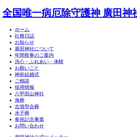
全国唯一病厄除守護神 廣田神
ホーム
社務日誌
お知らせ
廣田神社について
年間祭事のご案内
洗心・ふれあい・体験
お願いごと
神前結婚式
ご相談
採用情報
八甲田山神社
海葬
古墳型合葬
水子葬
奉祝記念事業
お問い合わせ