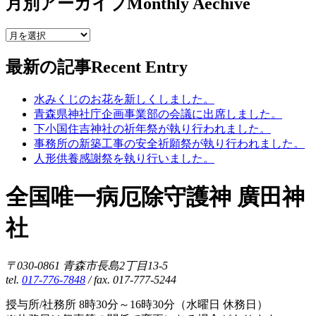
月別アーカイブ
Monthly Aechive
最新の記事
Recent Entry
水みくじのお花を新しくしました。
青森県神社庁企画事業部の会議に出席しました。
下小国住吉神社の祈年祭が執り行われました。
事務所の新築工事の安全祈願祭が執り行われました。
人形供養感謝祭を執り行いました。
全国唯一病厄除守護神 廣田神
社
〒030-0861 青森市長島2丁目13-5
tel.
017-776-7848
/ fax. 017-777-5244
授与所/社務所 8時30分～16時30分（水曜日 休務日）