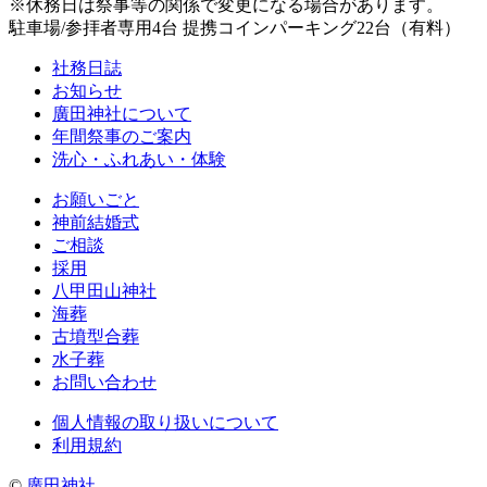
※休務日は祭事等の関係で変更になる場合があります。
駐車場/参拝者専用4台 提携コインパーキング22台（有料）
社務日誌
お知らせ
廣田神社について
年間祭事のご案内
洗心・ふれあい・体験
お願いごと
神前結婚式
ご相談
採用
八甲田山神社
海葬
古墳型合葬
水子葬
お問い合わせ
個人情報の取り扱いについて
利用規約
©
廣田神社