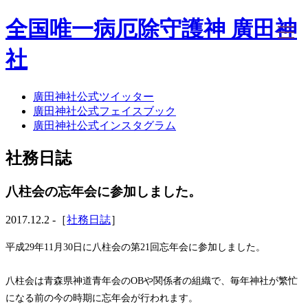
全国唯一病厄除守護神 廣田神
社
廣田神社公式ツイッター
ホーム
廣田神社公式フェイスブック
社務日誌
廣田神社公式インスタグラム
お知らせ
廣田神社について
社務日誌
年間祭事のご案内
洗心・ふれあい・体験
お願いごと
八柱会の忘年会に参加しました。
神前結婚式
ご相談
2017.12.2 -［
社務日誌
］
採用情報
八甲田山神社
平成29年11月30日に八柱会の第21回忘年会に参加しました。
海葬
古墳型合葬
八柱会は青森県神道青年会のOBや関係者の組織で、毎年神社が繁忙
水子葬
になる前の今の時期に忘年会が行われます。
奉祝記念事業