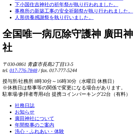
下小国住吉神社の祈年祭が執り行われました。
事務所の新築工事の安全祈願祭が執り行われました。
人形供養感謝祭を執り行いました。
全国唯一病厄除守護神 廣田神
社
〒030-0861 青森市長島2丁目13-5
tel.
017-776-7848
/ fax. 017-777-5244
授与所/社務所 8時30分～16時30分（水曜日 休務日）
※休務日は祭事等の関係で変更になる場合があります。
駐車場/参拝者専用4台 提携コインパーキング22台（有料）
社務日誌
お知らせ
廣田神社について
年間祭事のご案内
洗心・ふれあい・体験