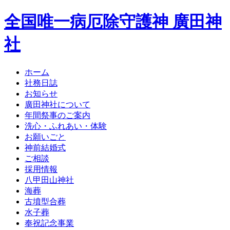
全国唯一病厄除守護神 廣田神
社
ホーム
社務日誌
お知らせ
廣田神社について
年間祭事のご案内
洗心・ふれあい・体験
お願いごと
神前結婚式
ご相談
採用情報
八甲田山神社
海葬
古墳型合葬
水子葬
奉祝記念事業