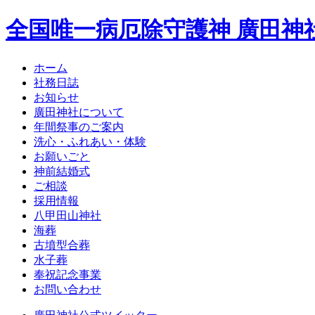
全国唯一病厄除守護神 廣田神
ホーム
社務日誌
お知らせ
廣田神社について
年間祭事のご案内
洗心・ふれあい・体験
お願いごと
神前結婚式
ご相談
採用情報
八甲田山神社
海葬
古墳型合葬
水子葬
奉祝記念事業
お問い合わせ