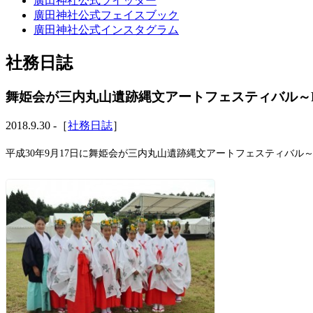
廣田神社公式ツイッター
廣田神社公式フェイスブック
廣田神社公式インスタグラム
社務日誌
舞姫会が三内丸山遺跡縄文アートフェスティバル～Feel 
2018.9.30 -［
社務日誌
］
平成30年9月17日に舞姫会が三内丸山遺跡縄文アートフェスティバル～Feel 