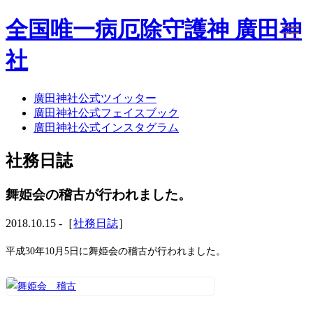
全国唯一病厄除守護神 廣田神
社
廣田神社公式ツイッター
ホーム
廣田神社公式フェイスブック
社務日誌
廣田神社公式インスタグラム
お知らせ
廣田神社について
社務日誌
年間祭事のご案内
洗心・ふれあい・体験
お願いごと
舞姫会の稽古が行われました。
神前結婚式
ご相談
2018.10.15 -［
社務日誌
］
採用情報
八甲田山神社
平成30年10月5日に舞姫会の稽古が行われました。
海葬
古墳型合葬
水子葬
奉祝記念事業