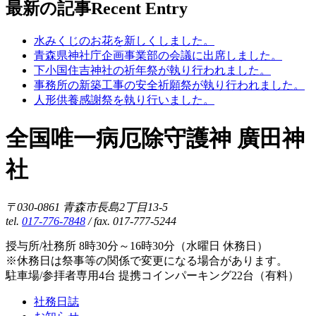
最新の記事
Recent Entry
水みくじのお花を新しくしました。
青森県神社庁企画事業部の会議に出席しました。
下小国住吉神社の祈年祭が執り行われました。
事務所の新築工事の安全祈願祭が執り行われました。
人形供養感謝祭を執り行いました。
全国唯一病厄除守護神 廣田神
社
〒030-0861 青森市長島2丁目13-5
tel.
017-776-7848
/ fax. 017-777-5244
授与所/社務所 8時30分～16時30分（水曜日 休務日）
※休務日は祭事等の関係で変更になる場合があります。
駐車場/参拝者専用4台 提携コインパーキング22台（有料）
社務日誌