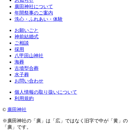
お知らせ
廣田神社について
年間祭事のご案内
洗心・ふれあい・体験
お願いごと
神前結婚式
ご相談
採用
八甲田山神社
海葬
古墳型合葬
水子葬
お問い合わせ
個人情報の取り扱いについて
利用規約
©
廣田神社
※廣田神社の「廣」は「広」ではなく旧字で中が「黄」の
「廣」です。