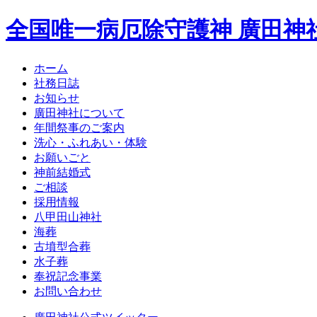
全国唯一病厄除守護神 廣田神
ホーム
社務日誌
お知らせ
廣田神社について
年間祭事のご案内
洗心・ふれあい・体験
お願いごと
神前結婚式
ご相談
採用情報
八甲田山神社
海葬
古墳型合葬
水子葬
奉祝記念事業
お問い合わせ