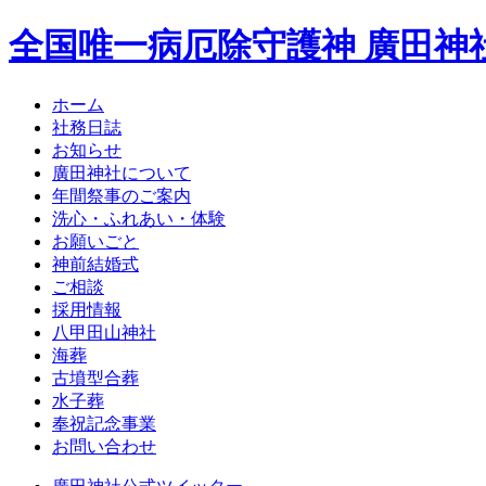
全国唯一病厄除守護神 廣田神
ホーム
社務日誌
お知らせ
廣田神社について
年間祭事のご案内
洗心・ふれあい・体験
お願いごと
神前結婚式
ご相談
採用情報
八甲田山神社
海葬
古墳型合葬
水子葬
奉祝記念事業
お問い合わせ