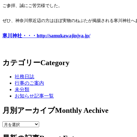
ご参拝、誠にご苦労様でした。
ぜひ、神奈川県近辺の方はほぼ実物のねぶたが掲揚される寒川神社へ
寒川神社・・・http://samukawajinjya.jp/
カテゴリー
Category
社務日誌
行事のご案内
未分類
お知らせ記事一覧
月別アーカイブ
Monthly Aechive