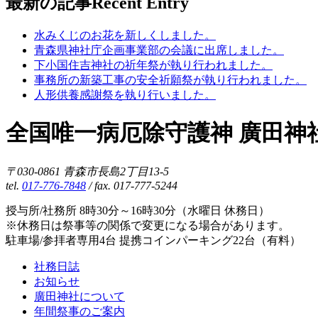
最新の記事
Recent Entry
水みくじのお花を新しくしました。
青森県神社庁企画事業部の会議に出席しました。
下小国住吉神社の祈年祭が執り行われました。
事務所の新築工事の安全祈願祭が執り行われました。
人形供養感謝祭を執り行いました。
全国唯一病厄除守護神 廣田神
〒030-0861 青森市長島2丁目13-5
tel.
017-776-7848
/ fax. 017-777-5244
授与所/社務所 8時30分～16時30分（水曜日 休務日）
※休務日は祭事等の関係で変更になる場合があります。
駐車場/参拝者専用4台 提携コインパーキング22台（有料）
社務日誌
お知らせ
廣田神社について
年間祭事のご案内