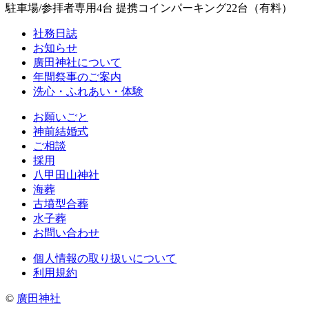
駐車場/参拝者専用4台 提携コインパーキング22台（有料）
社務日誌
お知らせ
廣田神社について
年間祭事のご案内
洗心・ふれあい・体験
お願いごと
神前結婚式
ご相談
採用
八甲田山神社
海葬
古墳型合葬
水子葬
お問い合わせ
個人情報の取り扱いについて
利用規約
©
廣田神社