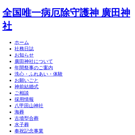
全国唯一病厄除守護神 廣田神
社
ホーム
社務日誌
お知らせ
廣田神社について
年間祭事のご案内
洗心・ふれあい・体験
お願いごと
神前結婚式
ご相談
採用情報
八甲田山神社
海葬
古墳型合葬
水子葬
奉祝記念事業