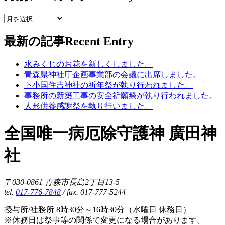
最新の記事
Recent Entry
水みくじのお花を新しくしました。
青森県神社庁企画事業部の会議に出席しました。
下小国住吉神社の祈年祭が執り行われました。
事務所の新築工事の安全祈願祭が執り行われました。
人形供養感謝祭を執り行いました。
全国唯一病厄除守護神 廣田神
社
〒030-0861 青森市長島2丁目13-5
tel.
017-776-7848
/ fax. 017-777-5244
授与所/社務所 8時30分～16時30分（水曜日 休務日）
※休務日は祭事等の関係で変更になる場合があります。