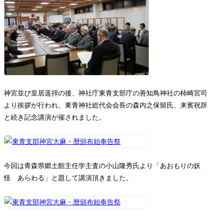
神宮並び皇居遥拝の後、神社庁東青支部庁の善知鳥神社の柿崎宮司
より挨拶が行われ、東青神社総代会会長の森内之保留氏、来賓祝辞
と続き記念講演が催されました。
今回は青森県郷土館主任学主査の小山隆秀氏より「あおもりの妖
怪 あらわる」と題して講演頂きました。