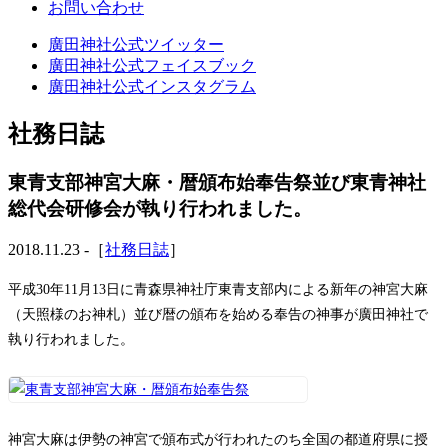
お問い合わせ
廣田神社公式ツイッター
廣田神社公式フェイスブック
廣田神社公式インスタグラム
社務日誌
東青支部神宮大麻・暦頒布始奉告祭並び東青神社
総代会研修会が執り行われました。
2018.11.23 -［
社務日誌
］
平成30年11月13日に青森県神社庁東青支部内による新年の神宮大麻
（天照様のお神札）並び暦の頒布を始める奉告の神事が廣田神社で
執り行われました。
神宮大麻は伊勢の神宮で頒布式が行われたのち全国の都道府県に授