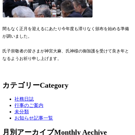
間もなく正月を迎えるにあたり今年度も滞りなく頒布を始める準備
が調いました。
氏子崇敬者の皆さまが神宮大麻、氏神様の御加護を受けて良き年と
なるようお祈り申し上げます。
カテゴリー
Category
社務日誌
行事のご案内
未分類
お知らせ記事一覧
月別アーカイブ
Monthly Aechive