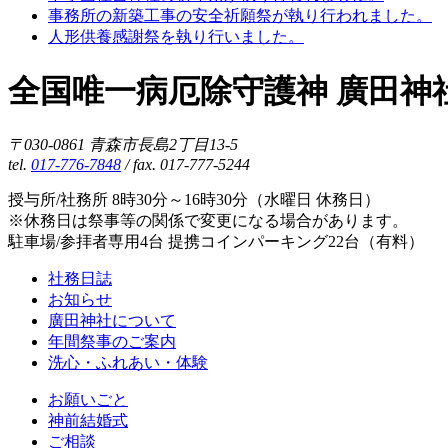
事務所の新築工事の安全祈願祭が執り行われました。
人形供養感謝祭を執り行いました。
全国唯一病厄除守護神 廣田神
〒030-0861 青森市長島2丁目13-5
tel.
017-776-7848
/ fax. 017-777-5244
授与所/社務所 8時30分～16時30分（水曜日 休務日）
※休務日は祭事等の関係で変更になる場合があります。
駐車場/参拝者専用4台 提携コインパーキング22台（有料）
社務日誌
お知らせ
廣田神社について
年間祭事のご案内
洗心・ふれあい・体験
お願いごと
神前結婚式
ご相談