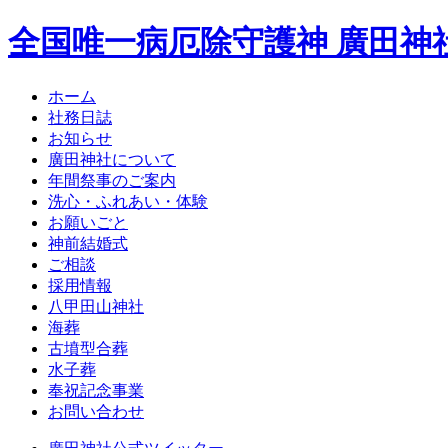
全国唯一病厄除守護神 廣田神
ホーム
社務日誌
お知らせ
廣田神社について
年間祭事のご案内
洗心・ふれあい・体験
お願いごと
神前結婚式
ご相談
採用情報
八甲田山神社
海葬
古墳型合葬
水子葬
奉祝記念事業
お問い合わせ