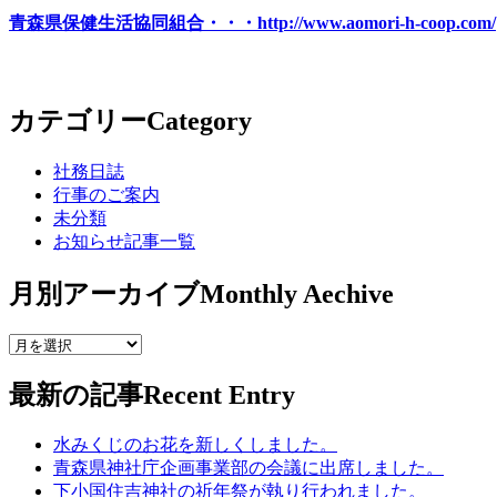
青森県保健生活協同組合・・・http://www.aomori-h-coop.com/
カテゴリー
Category
社務日誌
行事のご案内
未分類
お知らせ記事一覧
月別アーカイブ
Monthly Aechive
最新の記事
Recent Entry
水みくじのお花を新しくしました。
青森県神社庁企画事業部の会議に出席しました。
下小国住吉神社の祈年祭が執り行われました。