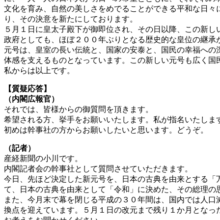
文化を育み、自然の美しさをめでることができる平和な日々
り、その決意を新たにしております。
５月１日に皇太子殿下が御即位され、その日以降、この新し
政府としても、ほぼ２００年ぶりとなる歴史的な皇位の継承
元号は、皇室の長い伝統と、国家の安泰と、国民の幸福への
体感を支えるものとなっています。この新しい元号も広く国
私からは以上です。
【質疑応答】
（内閣広報官）
それでは、皆様からの御質問を頂きます。
希望される方、挙手をお願いいたします。私が指名いたしま
初めは幹事社の方からお願いしたいと思います。どうぞ。
（記者）
産経新聞の小川です。
内閣記者会の幹事社として質問させていただきます。
今日、先ほど決定した新元号を、日本の古典を由来とする「
て、日本の古典を由来として「令和」に決めた、その総理の
また、今月末で幕を閉じる平成の３０年間は、国内では人口
換点を迎えています。５月１日の改元まで残り１か月となっ