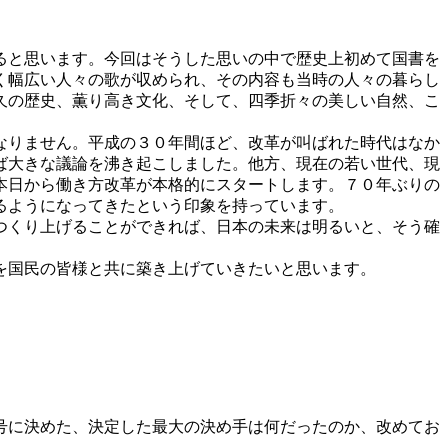
ると思います。今回はそうした思いの中で歴史上初めて国書を
く幅広い人々の歌が収められ、その内容も当時の人々の暮らし
久の歴史、薫り高き文化、そして、四季折々の美しい自然、こ
なりません。平成の３０年間ほど、改革が叫ばれた時代はなか
ば大きな議論を沸き起こしました。他方、現在の若い世代、現
本日から働き方改革が本格的にスタートします。７０年ぶりの
るようになってきたという印象を持っています。
つくり上げることができれば、日本の未来は明るいと、そう確
を国民の皆様と共に築き上げていきたいと思います。
号に決めた、決定した最大の決め手は何だったのか、改めてお