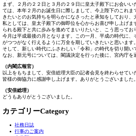
まず、２月の２２日と３月の２９日に皇太子殿下にお会いい
ては、本年２月のお誕生日に際しまして、今上陛下のこれま
きたいとのお気持ちを明らかになさったと承知をしており、
私としては、皇太子殿下の御即位を心からお喜び申し上げま
られる殿下と共に歩みを進めてまいりたいと、こう思ってお
今月は平成最後の月となります。この一月、平成の時代に、
がつつがなく行えるように万全を期していきたいと思います
そして、新しい時代にふさわしい「令和」の時代を切り開い
なお、新元号については、閣議決定を行った後に、宮内庁を
（内閣広報官）
以上をもちまして、安倍総理大臣の記者会見を終わらせてい
皆様の御協力に感謝申し上げます。ありがとうございました
（安倍総理）
どうもありがとうございました。
カテゴリー
Category
社務日誌
行事のご案内