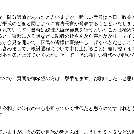
が、随分議論があったと思いますが、新しい元号は本日、政令
は平成のときと同じように官房長官が発表することといたしま
されています。当時は総理大臣が会見を行うということは極め
ると、官邸に入る際などに記者の皆さんから声がかかり、マイ
らが会見を開いて、国民の皆様に直接申し上げるべきだと、こ
も含めまして、検討過程について申し上げることは差し控えま
日本を築き上げていくのか。そして、その新しい時代への願い
すので、質問を御希望の方は、挙手をまず、お願いしたいと思
「令和」の時代の中心を担っていく世代だと思うのですけれど
す。
ていますが、今の若い世代の皆さんは、こうしたＳＮＳなどの