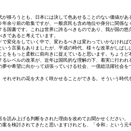
代が移ろうとも、日本には決して色あせることのない価値があ
０年余り前の歌集ですが、一般庶民も含め地位や身分に関係な
する国書です。これは世界に誇るべきものであり、我が国の悠
べきであると考えています。
ドで変化をしていく中で、変わるべきは変わっていかなければ
という言葉もありましたが、平成の時代、様々な改革がしばし
ことをもっと柔軟に前向きに捉えていると思います。ちょうど
するレベルの改革が、近年は国民的な理解の下、着実に行われ
の夢や希望に向かって頑張っていける社会、一億総活躍社会を
、それぞれの花を大きく咲かせることができる。そういう時代
話を読み上げる判断をされた理由を改めてお聞かせください。
の案を検討されてきたと思いますけれども、「令和」という元