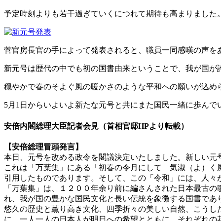
予定時刻よりも若干過ぎていくにつれて期待も高まりました
菅官房長官の手によって発表されると、職員一同感嘆の声を
新元号は歴代の中でも初の国書由来ということで、我が国が
穏やかで春のそよぐ風の暖かさのような平和への願いが込め
5月1日からいよいよ新たな元号と共にまた国民一緒に歩んで
安倍内閣総理大臣記者会見（首相官邸HPより転載）
【安倍総理冒頭発言】
本日、元号を改める政令を閣議決定いたしました。新しい元
これは「万葉集」にある「初春の令月にして 気淑（よ）く
引用したものであります。そして、この「令和」には、人々
「万葉集」は、１２００年余り前に編さんされた日本最古の
れ、我が国の豊かな国民文化と長い伝統を象徴する国書であ
悠久の歴史と薫り高き文化、四季折々の美しい自然、こうし
に、一人一人の日本人が明日への希望とともに、それぞれの