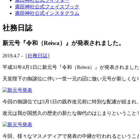
廣田神社公式ツイッター
廣田神社公式フェイスブック
廣田神社公式インスタグラム
社務日誌
新元号『令和（Reiwa）』が発表されました。
2019.4.7 -［
社務日誌
］
平成31年4月1日に新元号『令和（Reiwa）』が発表されまし
天皇陛下の御譲位に伴い一世一元の詔に倣い元号が新しくな
今回の御譲位では5月1日の践祚改元前に特別な配慮が組まれ
改元は我が国悠久の歴史の新たな御代のはじまりということ
今回、様々なマスメディアで発表の中継が行われるというこ