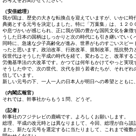
お考えをお聞かせください。
（安倍総理）
我が国は、歴史の大きな転換点を迎えていますが、いかに時
典拠とする元号を決定しました。特に「万葉集」は、１２０
や息づかいが感じられ、正に我が国の豊かな国民文化を象徴
うした日本の国柄はしっかりと次の時代にも引き継いでいく
同時に、急速な少子高齢化が進み、世界がものすごいスピー
ったと思います。政治改革、行政改革、規制改革。抵抗勢力
役世代はそうした平成の時代を経て、変わること、改革する
労働基準法の大改革です。かつては何年もかけてやっと実現
そうした中で、次の世代、次代を担う若者たちが、それぞれ
信しています。
新しい元号の下、一人一人の日本人が明日への希望とともに
（内閣広報官）
それでは、幹事社からもう１問、どうぞ。
（記者）
幹事社のフジテレビの鹿嶋です。よろしくお願いします。
総理、平成の改元時とは異なりまして、今回、総理が自ら談
また、新たな元号を選定するに当たりまして、これまで複数
聞かせください。