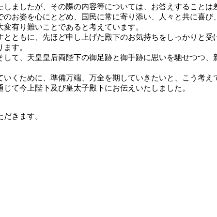
たしましたが、その際の内容等については、お答えすることは
でのお姿を心にとどめ、国民に常に寄り添い、人々と共に喜び
大変有り難いことであると考えています。
すとともに、先ほど申し上げた殿下のお気持ちをしっかりと受
ります。
そして、天皇皇后両陛下の御足跡と御手跡に思いを馳せつつ、
。
ていくために、準備万端、万全を期していきたいと、こう考え
通じて今上陛下及び皇太子殿下にお伝えいたしました。
ただきます。
。