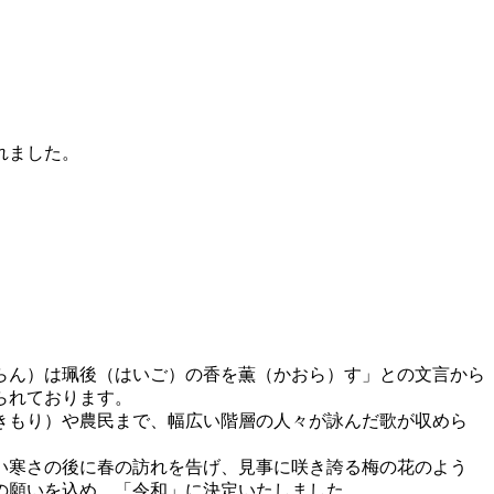
れました。
らん）は珮後（はいご）の香を薫（かおら）す」との文言から
られております。
きもり）や農民まで、幅広い階層の人々が詠んだ歌が収めら
い寒さの後に春の訪れを告げ、見事に咲き誇る梅の花のよう
の願いを込め、「令和」に決定いたしました。