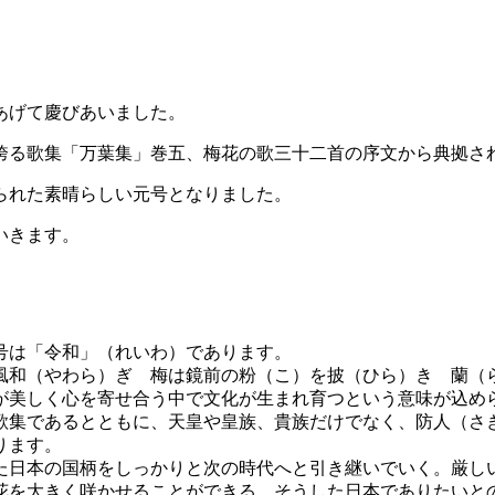
。
あげて慶びあいました。
誇る歌集「万葉集」巻五、梅花の歌三十二首の序文から典拠さ
られた素晴らしい元号となりました。
いきます。
号は「令和」（れいわ）であります。
風和（やわら）ぎ 梅は鏡前の粉（こ）を披（ひら）き 蘭（
が美しく心を寄せ合う中で文化が生まれ育つという意味が込め
歌集であるとともに、天皇や皇族、貴族だけでなく、防人（さ
ります。
た日本の国柄をしっかりと次の時代へと引き継いでいく。厳し
花を大きく咲かせることができる、そうした日本でありたいと