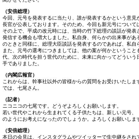
（安倍総理）
今回、元号を発表するに当たり、誰が発表するかという意見
長官が公表しております。そのため、今回も新元号について
その上で、平成の改元時には、当時の竹下総理の談話が発表
発信する機会も増大しました。私自身、何らかの出来事があ
のときと同様に、総理大臣談話を発表するのであれば、私自
また、元号の選考につきましては、他の案が何かということ
代、次の時代を担う世代のために、未来に向かってどういう
手でありました。
（内閣広報官）
これからは、幹事社以外の皆様からの質問をお受けいたしま
では、七尾さん。
（記者）
ニコニコの七尾です。どうぞよろしくお願いします。
若い世代やこれから生まれてくる子供たちは、新しい元号、
のようにお考えになったのでしょうか。よろしくお願いしま
（安倍総理）
本日の会見は、インスタグラムやツイッターで生中継をされ