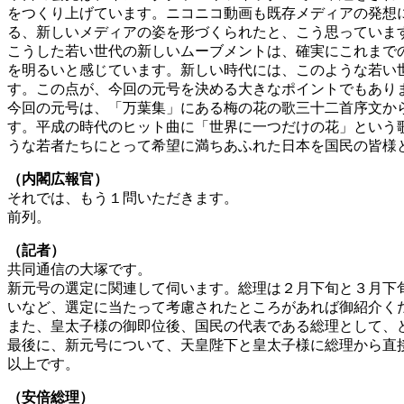
をつくり上げています。ニコニコ動画も既存メディアの発想
る、新しいメディアの姿を形づくられたと、こう思っていま
こうした若い世代の新しいムーブメントは、確実にこれまで
を明るいと感じています。新しい時代には、このような若い
す。この点が、今回の元号を決める大きなポイントでもあり
今回の元号は、「万葉集」にある梅の花の歌三十二首序文か
す。平成の時代のヒット曲に「世界に一つだけの花」という
うな若者たちにとって希望に満ちあふれた日本を国民の皆様
（内閣広報官）
それでは、もう１問いただきます。
前列。
（記者）
共同通信の大塚です。
新元号の選定に関連して伺います。総理は２月下旬と３月下
いなど、選定に当たって考慮されたところがあれば御紹介く
また、皇太子様の御即位後、国民の代表である総理として、
最後に、新元号について、天皇陛下と皇太子様に総理から直
以上です。
（安倍総理）