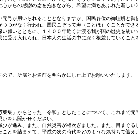
に心からの感謝の念を抱きながら、希望に満ちあふれた新しい
い元号が用いられることとなりますが、国民各位の御理解と御
がつつがなく行われ、国民こぞって寿（ことほ）ぐことができ
深い願いとともに、１４００年近くに渡る我が国の歴史を紡い
民に受け入れられ、日本人の生活の中に深く根差していくこと
すので、所属とお名前を明らかにした上でお願いいたします。
万葉集」からとった「令和」としたことについて、これまで元
思いをお聞かせください。
減少が進み、また、自然災害が相次ぎました。また、目まぐる
たことを踏まえて、平成の次の時代をどのような気持ちで迎え