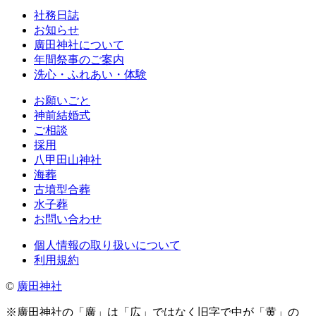
社務日誌
お知らせ
廣田神社について
年間祭事のご案内
洗心・ふれあい・体験
お願いごと
神前結婚式
ご相談
採用
八甲田山神社
海葬
古墳型合葬
水子葬
お問い合わせ
個人情報の取り扱いについて
利用規約
©
廣田神社
※廣田神社の「廣」は「広」ではなく旧字で中が「黄」の