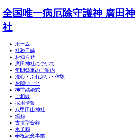
全国唯一病厄除守護神 廣田神
社
ホーム
社務日誌
お知らせ
廣田神社について
年間祭事のご案内
洗心・ふれあい・体験
お願いごと
神前結婚式
ご相談
採用情報
八甲田山神社
海葬
古墳型合葬
水子葬
奉祝記念事業