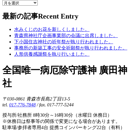
最新の記事
Recent Entry
水みくじのお花を新しくしました。
青森県神社庁企画事業部の会議に出席しました。
下小国住吉神社の祈年祭が執り行われました。
事務所の新築工事の安全祈願祭が執り行われました。
人形供養感謝祭を執り行いました。
全国唯一病厄除守護神 廣田神
社
〒030-0861 青森市長島2丁目13-5
tel.
017-776-7848
/ fax. 017-777-5244
授与所/社務所 8時30分～16時30分（水曜日 休務日）
※休務日は祭事等の関係で変更になる場合があります。
駐車場/参拝者専用4台 提携コインパーキング22台（有料）