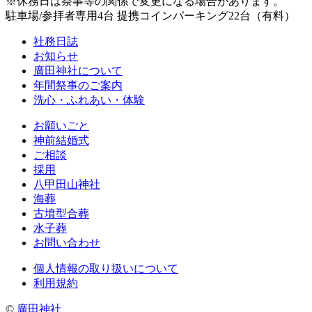
※休務日は祭事等の関係で変更になる場合があります。
駐車場/参拝者専用4台 提携コインパーキング22台（有料）
社務日誌
お知らせ
廣田神社について
年間祭事のご案内
洗心・ふれあい・体験
お願いごと
神前結婚式
ご相談
採用
八甲田山神社
海葬
古墳型合葬
水子葬
お問い合わせ
個人情報の取り扱いについて
利用規約
©
廣田神社