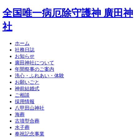
全国唯一病厄除守護神 廣田神
社
ホーム
社務日誌
お知らせ
廣田神社について
年間祭事のご案内
洗心・ふれあい・体験
お願いごと
神前結婚式
ご相談
採用情報
八甲田山神社
海葬
古墳型合葬
水子葬
奉祝記念事業