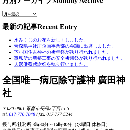
月別アーカイブ
Monthly Aechive
最新の記事
Recent Entry
水みくじのお花を新しくしました。
青森県神社庁企画事業部の会議に出席しました。
下小国住吉神社の祈年祭が執り行われました。
事務所の新築工事の安全祈願祭が執り行われました。
人形供養感謝祭を執り行いました。
全国唯一病厄除守護神 廣田神
社
〒030-0861 青森市長島2丁目13-5
tel.
017-776-7848
/ fax. 017-777-5244
授与所/社務所 8時30分～16時30分（水曜日 休務日）