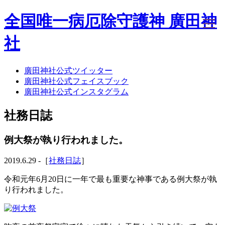
全国唯一病厄除守護神 廣田神
社
廣田神社公式ツイッター
ホーム
廣田神社公式フェイスブック
社務日誌
廣田神社公式インスタグラム
お知らせ
廣田神社について
社務日誌
年間祭事のご案内
洗心・ふれあい・体験
お願いごと
例大祭が執り行われました。
神前結婚式
ご相談
2019.6.29 -［
社務日誌
］
採用情報
八甲田山神社
令和元年6月20日に一年で最も重要な神事である例大祭が執
海葬
り行われました。
古墳型合葬
水子葬
奉祝記念事業