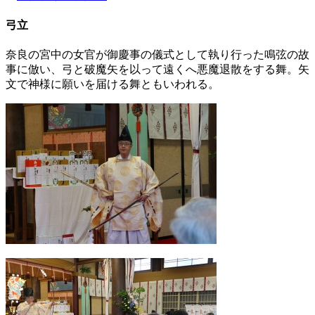
弓立
奈良の宮中の女官が御慶事の儀式として執り行った鳴弦の故
事に倣い、弓と破魔矢を以って遠くへ悪魔退散をする舞。矢
文で神様に願いを届ける舞ともいわれる。