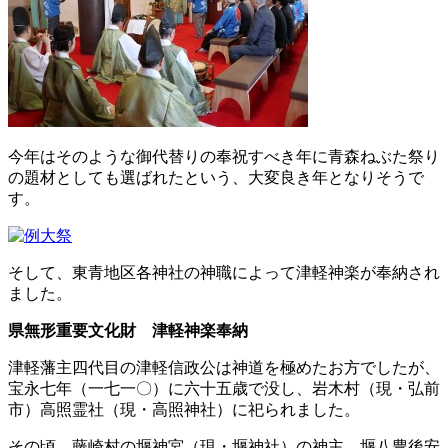
今年はそのような御代替りの奉祝すべき年に青森ねぶた祭り
の題材としても選ばれたという、大変良き年となりそうで
す。
そして、東青地区各神社の神職によって津軽神楽が奉納され
ました。
県無形重要文化財 津軽神楽奉納
津軽藩主四代目の津軽信政公は神道を極めたお方でしたが、
宝永七年（一七一〇）に六十五歳で没し、岩木村（現・弘前
市）高照霊社（現・高照神社）に祀られました。
その頃、藤崎村の堰神宮（現・堰神社）の神主、堰八豊後安