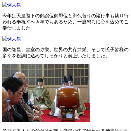
今年は天皇陛下の御譲位御即位と御代替りの諸行事も執り行
われる奉祝すべき年でもあるため、一層懇ろに心を込めてご
奉仕しました。
国の隆昌、皇室の弥栄、世界の共存共栄、そして氏子皆様の
多幸を祝詞に込めてしっかりと奏上いたしました。
参拝する人々の鈴だけが響く厳粛な中で行われる神事は心地