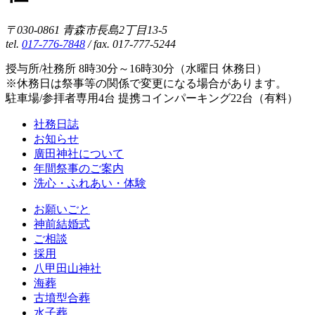
〒030-0861 青森市長島2丁目13-5
tel.
017-776-7848
/ fax. 017-777-5244
授与所/社務所 8時30分～16時30分（水曜日 休務日）
※休務日は祭事等の関係で変更になる場合があります。
駐車場/参拝者専用4台 提携コインパーキング22台（有料）
社務日誌
お知らせ
廣田神社について
年間祭事のご案内
洗心・ふれあい・体験
お願いごと
神前結婚式
ご相談
採用
八甲田山神社
海葬
古墳型合葬
水子葬