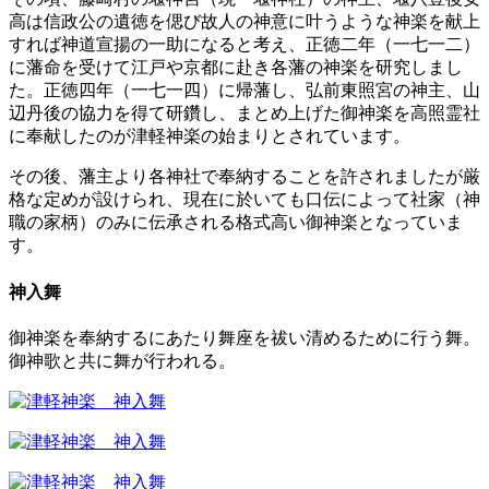
高は信政公の遺徳を偲び故人の神意に叶うような神楽を献上
すれば神道宣揚の一助になると考え、正徳二年（一七一二）
に藩命を受けて江戸や京都に赴き各藩の神楽を研究しまし
た。正徳四年（一七一四）に帰藩し、弘前東照宮の神主、山
辺丹後の協力を得て研鑽し、まとめ上げた御神楽を高照霊社
に奉献したのが津軽神楽の始まりとされています。
その後、藩主より各神社で奉納することを許されましたが厳
格な定めが設けられ、現在に於いても口伝によって社家（神
職の家柄）のみに伝承される格式高い御神楽となっていま
す。
神入舞
御神楽を奉納するにあたり舞座を祓い清めるために行う舞。
御神歌と共に舞が行われる。