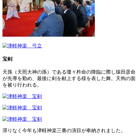
宝剣
天孫（天照大神の孫）である瓊々杵命の降臨に際し猿田彦命
が先導を勤め、最後に剣を献上する様を表した舞。天狗の面
を被り行われる。
滞りなく今年も津軽神楽三番の演目が奉納されました。