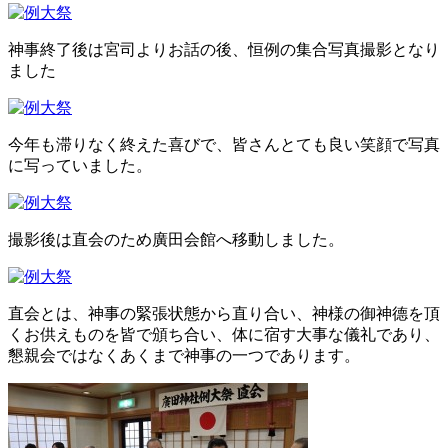
神事終了後は宮司よりお話の後、恒例の集合写真撮影となり
ました
今年も滞りなく終えた喜びで、皆さんとても良い笑顔で写真
に写っていました。
撮影後は直会のため廣田会館へ移動しました。
直会とは、神事の緊張状態から直り合い、神様の御神德を頂
くお供えものを皆で頒ち合い、体に宿す大事な儀礼であり、
懇親会ではなくあくまで神事の一つであります。