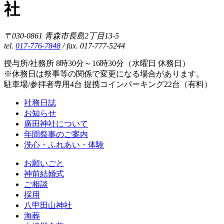
社
〒030-0861 青森市長島2丁目13-5
tel.
017-776-7848
/ fax. 017-777-5244
授与所/社務所 8時30分～16時30分（水曜日 休務日）
※休務日は祭事等の関係で変更になる場合があります。
駐車場/参拝者専用4台 提携コインパーキング22台（有料）
社務日誌
お知らせ
廣田神社について
年間祭事のご案内
洗心・ふれあい・体験
お願いごと
神前結婚式
ご相談
採用
八甲田山神社
海葬