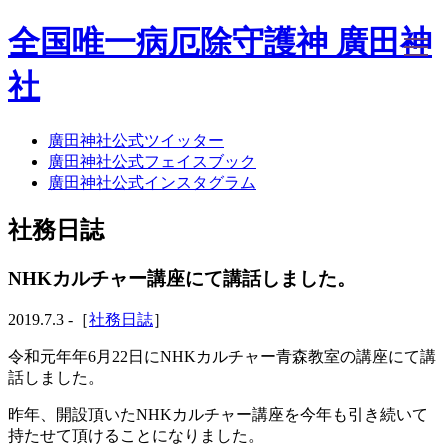
全国唯一病厄除守護神 廣田神
社
廣田神社公式ツイッター
ホーム
廣田神社公式フェイスブック
社務日誌
廣田神社公式インスタグラム
お知らせ
廣田神社について
社務日誌
年間祭事のご案内
洗心・ふれあい・体験
お願いごと
NHKカルチャー講座にて講話しました。
神前結婚式
ご相談
2019.7.3 -［
社務日誌
］
採用情報
八甲田山神社
令和元年年6月22日にNHKカルチャー青森教室の講座にて講
海葬
話しました。
古墳型合葬
昨年、開設頂いたNHKカルチャー講座を今年も引き続いて
水子葬
持たせて頂けることになりました。
奉祝記念事業