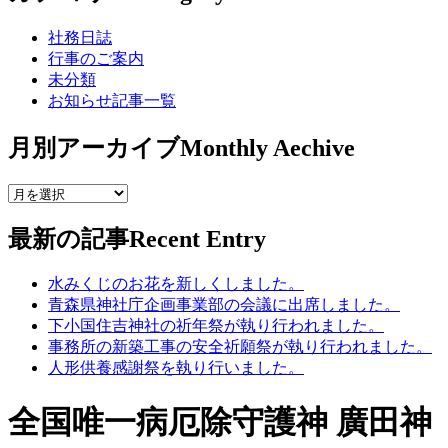
社務日誌
行事のご案内
未分類
お知らせ記事一覧
月別アーカイブ
Monthly Aechive
最新の記事
Recent Entry
水みくじのお花を新しくしました。
青森県神社庁企画事業部の会議に出席しました。
下小国住吉神社の祈年祭が執り行われました。
事務所の新築工事の安全祈願祭が執り行われました。
人形供養感謝祭を執り行いました。
全国唯一病厄除守護神 廣田神