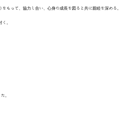
りをもって、協力し合い、心身の成長を図ると共に親睦を深める。
付く。
した。