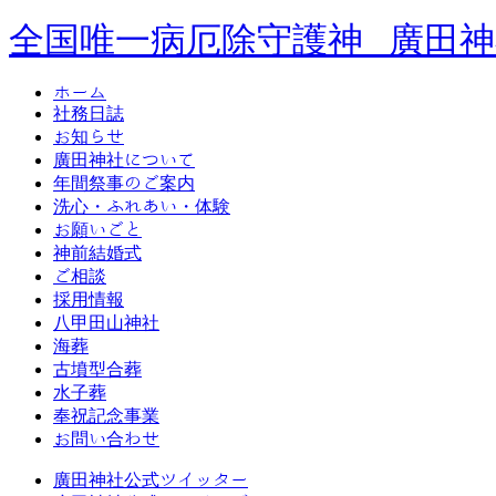
全国唯一病厄除守護神 廣田神
ホーム
社務日誌
お知らせ
廣田神社について
年間祭事のご案内
洗心・ふれあい・体験
お願いごと
神前結婚式
ご相談
採用情報
八甲田山神社
海葬
古墳型合葬
水子葬
奉祝記念事業
お問い合わせ
廣田神社公式ツイッター