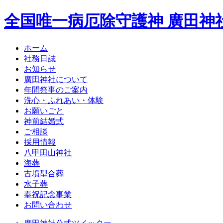
全国唯一病厄除守護神 廣田神
ホーム
社務日誌
お知らせ
廣田神社について
年間祭事のご案内
洗心・ふれあい・体験
お願いごと
神前結婚式
ご相談
採用情報
八甲田山神社
海葬
古墳型合葬
水子葬
奉祝記念事業
お問い合わせ