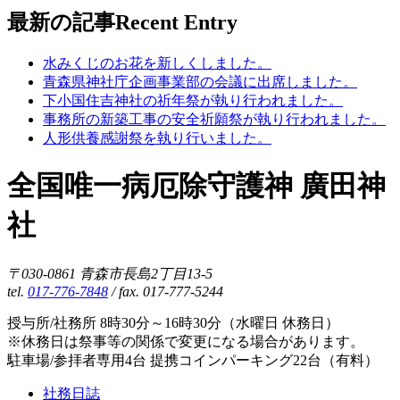
最新の記事
Recent Entry
水みくじのお花を新しくしました。
青森県神社庁企画事業部の会議に出席しました。
下小国住吉神社の祈年祭が執り行われました。
事務所の新築工事の安全祈願祭が執り行われました。
人形供養感謝祭を執り行いました。
全国唯一病厄除守護神 廣田神
社
〒030-0861 青森市長島2丁目13-5
tel.
017-776-7848
/ fax. 017-777-5244
授与所/社務所 8時30分～16時30分（水曜日 休務日）
※休務日は祭事等の関係で変更になる場合があります。
駐車場/参拝者専用4台 提携コインパーキング22台（有料）
社務日誌