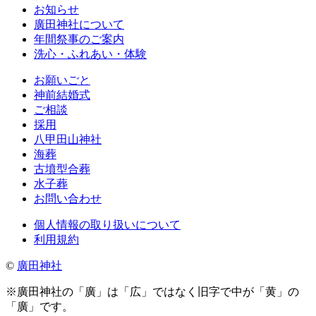
お知らせ
廣田神社について
年間祭事のご案内
洗心・ふれあい・体験
お願いごと
神前結婚式
ご相談
採用
八甲田山神社
海葬
古墳型合葬
水子葬
お問い合わせ
個人情報の取り扱いについて
利用規約
©
廣田神社
※廣田神社の「廣」は「広」ではなく旧字で中が「黄」の
「廣」です。