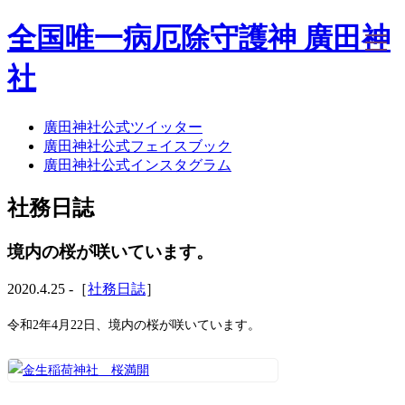
全国唯一病厄除守護神 廣田神
社
廣田神社公式ツイッター
ホーム
廣田神社公式フェイスブック
社務日誌
廣田神社公式インスタグラム
お知らせ
廣田神社について
社務日誌
年間祭事のご案内
洗心・ふれあい・体験
お願いごと
境内の桜が咲いています。
神前結婚式
ご相談
2020.4.25 -［
社務日誌
］
採用情報
八甲田山神社
令和2年4月22日、境内の桜が咲いています。
海葬
古墳型合葬
水子葬
奉祝記念事業