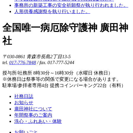
事務所の新築工事の安全祈願祭が執り行われました。
人形供養感謝祭を執り行いました。
全国唯一病厄除守護神 廣田神
社
〒030-0861 青森市長島2丁目13-5
tel.
017-776-7848
/ fax. 017-777-5244
授与所/社務所 8時30分～16時30分（水曜日 休務日）
※休務日は祭事等の関係で変更になる場合があります。
駐車場/参拝者専用4台 提携コインパーキング22台（有料）
社務日誌
お知らせ
廣田神社について
年間祭事のご案内
洗心・ふれあい・体験
お願いごと