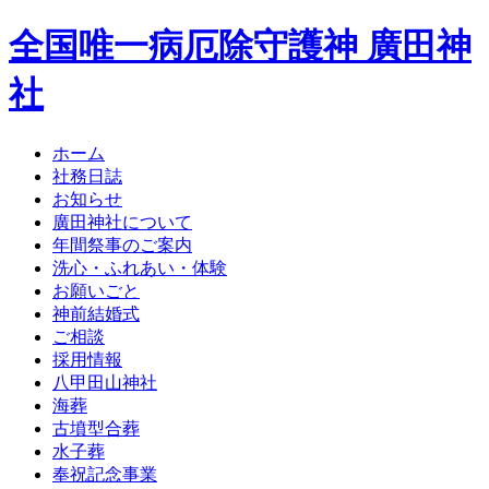
全国唯一病厄除守護神 廣田神
社
ホーム
社務日誌
お知らせ
廣田神社について
年間祭事のご案内
洗心・ふれあい・体験
お願いごと
神前結婚式
ご相談
採用情報
八甲田山神社
海葬
古墳型合葬
水子葬
奉祝記念事業