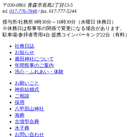
〒030-0861 青森市長島2丁目13-5
tel.
017-776-7848
/ fax. 017-777-5244
授与所/社務所 8時30分～16時30分（水曜日 休務日）
※休務日は祭事等の関係で変更になる場合があります。
駐車場/参拝者専用4台 提携コインパーキング22台（有料）
社務日誌
お知らせ
廣田神社について
年間祭事のご案内
洗心・ふれあい・体験
お願いごと
神前結婚式
ご相談
採用
八甲田山神社
海葬
古墳型合葬
水子葬
お問い合わせ