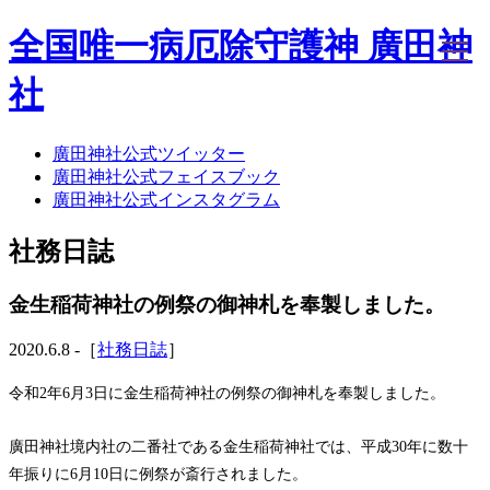
全国唯一病厄除守護神 廣田神
社
廣田神社公式ツイッター
ホーム
廣田神社公式フェイスブック
社務日誌
廣田神社公式インスタグラム
お知らせ
廣田神社について
社務日誌
年間祭事のご案内
洗心・ふれあい・体験
お願いごと
金生稲荷神社の例祭の御神札を奉製しました。
神前結婚式
ご相談
2020.6.8 -［
社務日誌
］
採用情報
八甲田山神社
令和2年6月3日に金生稲荷神社の例祭の御神札を奉製しました。
海葬
古墳型合葬
廣田神社境内社の二番社である金生稲荷神社では、平成30年に数十
水子葬
年振りに6月10日に例祭が斎行されました。
奉祝記念事業