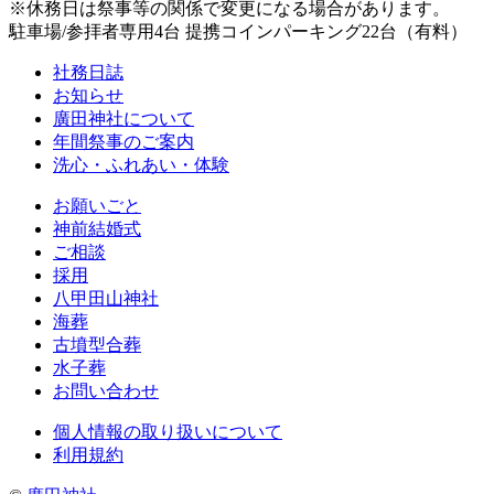
※休務日は祭事等の関係で変更になる場合があります。
駐車場/参拝者専用4台 提携コインパーキング22台（有料）
社務日誌
お知らせ
廣田神社について
年間祭事のご案内
洗心・ふれあい・体験
お願いごと
神前結婚式
ご相談
採用
八甲田山神社
海葬
古墳型合葬
水子葬
お問い合わせ
個人情報の取り扱いについて
利用規約