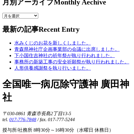
月別アーカイブ
Monthly Aechive
最新の記事
Recent Entry
水みくじのお花を新しくしました。
青森県神社庁企画事業部の会議に出席しました。
下小国住吉神社の祈年祭が執り行われました。
事務所の新築工事の安全祈願祭が執り行われました。
人形供養感謝祭を執り行いました。
全国唯一病厄除守護神 廣田神
社
〒030-0861 青森市長島2丁目13-5
tel.
017-776-7848
/ fax. 017-777-5244
授与所/社務所 8時30分～16時30分（水曜日 休務日）