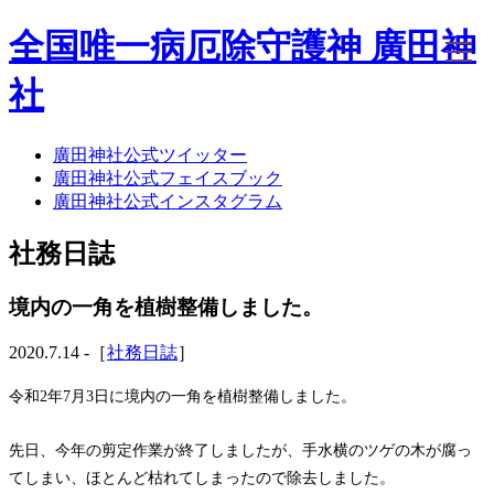
全国唯一病厄除守護神 廣田神
社
廣田神社公式ツイッター
ホーム
廣田神社公式フェイスブック
社務日誌
廣田神社公式インスタグラム
お知らせ
廣田神社について
社務日誌
年間祭事のご案内
洗心・ふれあい・体験
お願いごと
境内の一角を植樹整備しました。
神前結婚式
ご相談
2020.7.14 -［
社務日誌
］
採用情報
八甲田山神社
令和2年7月3日に境内の一角を植樹整備しました。
海葬
古墳型合葬
先日、今年の剪定作業が終了しましたが、手水横のツゲの木が腐っ
水子葬
てしまい、ほとんど枯れてしまったので除去しました。
奉祝記念事業