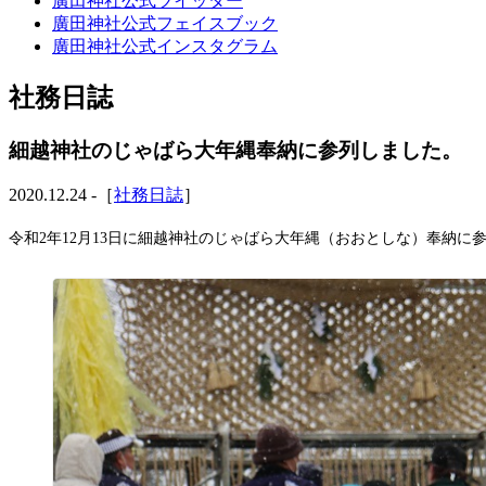
廣田神社公式ツイッター
廣田神社公式フェイスブック
廣田神社公式インスタグラム
社務日誌
細越神社のじゃばら大年縄奉納に参列しました。
2020.12.24 -［
社務日誌
］
令和2年12月13日に細越神社のじゃばら大年縄（おおとしな）奉納に