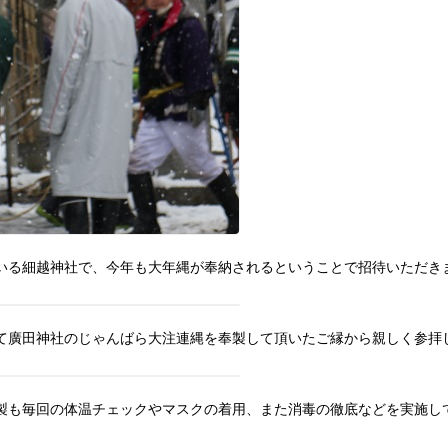
いる細越神社で、今年も大年縄が奉納されるということで招待いただき
て廣田神社のじゃんばら大注連縄を奉製して頂いたご縁から親しく参拝
製も毎回の体温チェックやマスクの着用、また消毒の徹底などを実施し