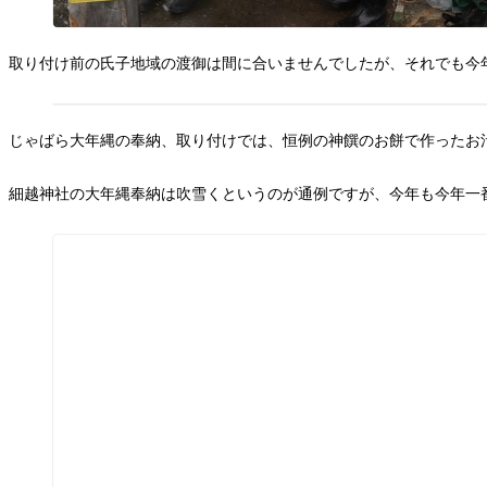
取り付け前の氏子地域の渡御は間に合いませんでしたが、それでも今
じゃばら大年縄の奉納、取り付けでは、恒例の神饌のお餅で作ったお
細越神社の大年縄奉納は吹雪くというのが通例ですが、今年も今年一