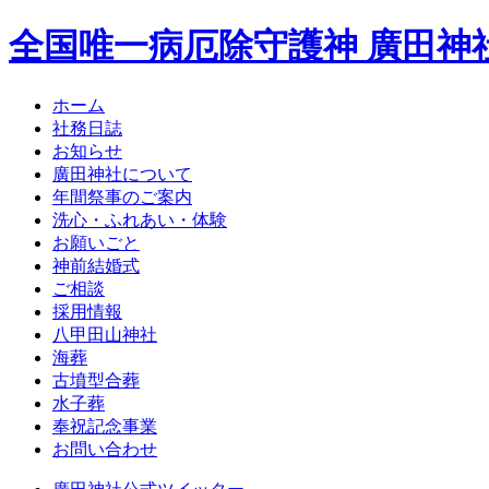
全国唯一病厄除守護神 廣田神
ホーム
社務日誌
お知らせ
廣田神社について
年間祭事のご案内
洗心・ふれあい・体験
お願いごと
神前結婚式
ご相談
採用情報
八甲田山神社
海葬
古墳型合葬
水子葬
奉祝記念事業
お問い合わせ