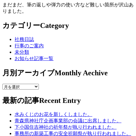
まだまだ、筆の返しや弾力の使い方など難しい箇所が沢山あ
りました。
カテゴリー
Category
社務日誌
行事のご案内
未分類
お知らせ記事一覧
月別アーカイブ
Monthly Aechive
最新の記事
Recent Entry
水みくじのお花を新しくしました。
青森県神社庁企画事業部の会議に出席しました。
下小国住吉神社の祈年祭が執り行われました。
事務所の新築工事の安全祈願祭が執り行われました。