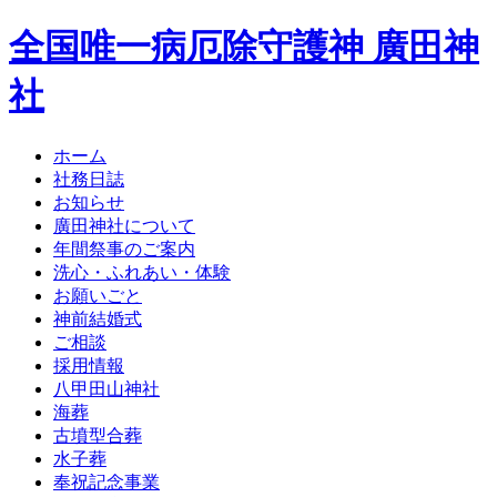
全国唯一病厄除守護神 廣田神
社
ホーム
社務日誌
お知らせ
廣田神社について
年間祭事のご案内
洗心・ふれあい・体験
お願いごと
神前結婚式
ご相談
採用情報
八甲田山神社
海葬
古墳型合葬
水子葬
奉祝記念事業