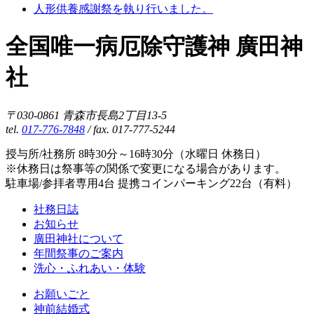
人形供養感謝祭を執り行いました。
全国唯一病厄除守護神 廣田神
社
〒030-0861 青森市長島2丁目13-5
tel.
017-776-7848
/ fax. 017-777-5244
授与所/社務所 8時30分～16時30分（水曜日 休務日）
※休務日は祭事等の関係で変更になる場合があります。
駐車場/参拝者専用4台 提携コインパーキング22台（有料）
社務日誌
お知らせ
廣田神社について
年間祭事のご案内
洗心・ふれあい・体験
お願いごと
神前結婚式