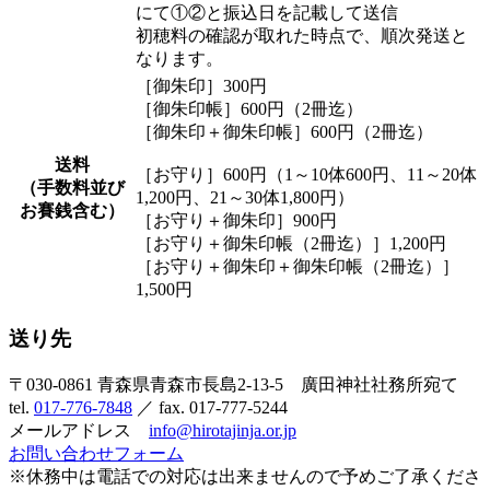
にて①②と振込日を記載して送信
初穂料の確認が取れた時点で、順次発送と
なります。
［御朱印］300円
［御朱印帳］600円（2冊迄）
［御朱印＋御朱印帳］600円（2冊迄）
送料
［お守り］600円（1～10体600円、11～20体
（手数料並び
1,200円、21～30体1,800円）
お賽銭含む）
［お守り＋御朱印］900円
［お守り＋御朱印帳（2冊迄）］1,200円
［お守り＋御朱印＋御朱印帳（2冊迄）］
1,500円
送り先
〒030-0861 青森県青森市長島2-13-5 廣田神社社務所宛て
tel.
017-776-7848
／ fax. 017-777-5244
メールアドレス
info@hirotajinja.or.jp
お問い合わせフォーム
※休務中は電話での対応は出来ませんので予めご了承くださ