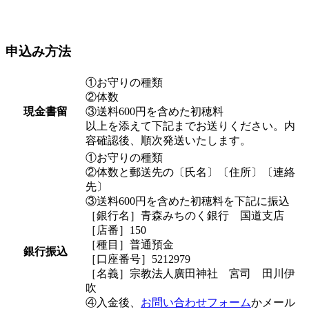
申込み方法
①お守りの種類
②体数
現金書留
③送料600円を含めた初穂料
以上を添えて下記までお送りください。内
容確認後、順次発送いたします。
①お守りの種類
②体数と郵送先の〔氏名〕〔住所〕〔連絡
先〕
③送料600円を含めた初穂料を下記に振込
［銀行名］青森みちのく銀行 国道支店
［店番］150
［種目］普通預金
銀行振込
［口座番号］5212979
［名義］宗教法人廣田神社 宮司 田川伊
吹
④入金後、
お問い合わせフォーム
かメール