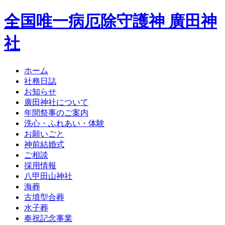
全国唯一病厄除守護神 廣田神
社
ホーム
社務日誌
お知らせ
廣田神社について
年間祭事のご案内
洗心・ふれあい・体験
お願いごと
神前結婚式
ご相談
採用情報
八甲田山神社
海葬
古墳型合葬
水子葬
奉祝記念事業