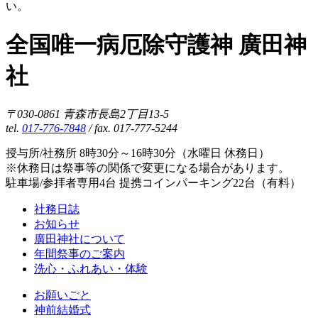
い。
全国唯一病厄除守護神 廣田神
社
〒030-0861 青森市長島2丁目13-5
tel.
017-776-7848
/ fax. 017-777-5244
授与所/社務所 8時30分～16時30分（水曜日 休務日）
※休務日は祭事等の関係で変更になる場合があります。
駐車場/参拝者専用4台 提携コインパーキング22台（有料）
社務日誌
お知らせ
廣田神社について
年間祭事のご案内
洗心・ふれあい・体験
お願いごと
神前結婚式